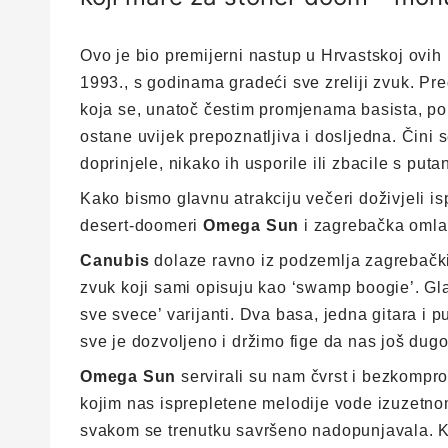
Ovo je bio premijerni nastup u Hrvastskoj ovih
1993., s godinama gradeći sve zreliji zvuk. Pr
koja se, unatoč čestim promjenama basista, po
ostane uvijek prepoznatljiva i dosljedna. Čini
doprinjele, nikako ih usporile ili zbacile s puta
Kako bismo glavnu atrakciju večeri doživjeli isp
desert-doomeri
Omega Sun
i zagrebačka omla
Canubis
dolaze ravno iz podzemlja zagrebačkih
zvuk koji sami opisuju kao ‘swamp boogie’. Gl
sve svece’ varijanti. Dva basa, jedna gitara i 
sve je dozvoljeno i držimo fige da nas još du
Omega Sun
servirali su nam čvrst i bezkompro
kojim nas isprepletene melodije vode izuzetno
svakom se trenutku savršeno nadopunjavala. Kro