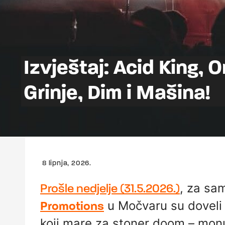
Izvještaj: Acid King,
Grinje, Dim i Mašina!
8 lipnja, 2026.
, za sa
Prošle nedjelje (31.5.2026.)
u Močvaru su doveli 
Promotions
koji mare za stoner doom – mo