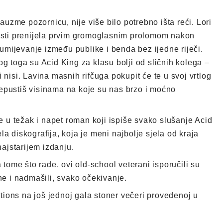
auzme pozornicu, nije više bilo potrebno išta reći. Lori
nosti prenijela prvim gromoglasnim prolomom nakon
mijevanje između publike i benda bez ijedne riječi.
g toga su Acid King za klasu bolji od sličnih kolega –
li nisi. Lavina masnih rifčuga pokupit će te u svoj vrtlog
 prepustiš visinama na koje su nas brzo i moćno
se u težak i napet roman koji ispiše svako slušanje Acid
jela diskografija, koja je meni najbolje sjela od kraja
ajstarijem izdanju.
 tome što rade, ovi old-school veterani isporučili su
 ne i nadmašili, svako očekivanje.
ions na još jednoj gala stoner večeri provedenoj u