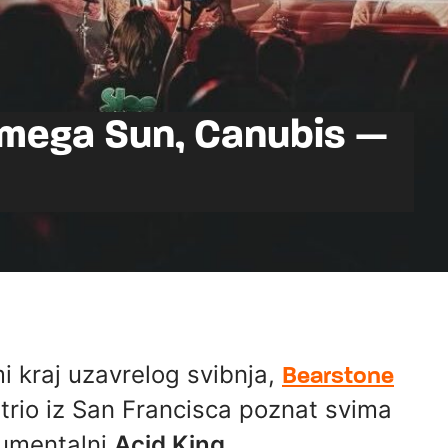
 Omega Sun, Canubis —
mi kraj uzavrelog svibnja,
Bearstone
trio iz San Francisca poznat svima
numentalni
Acid King
.