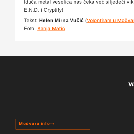
Iduća metal veselica nas čeka već siljedeći 
E.N.D. i Cryptify!
Tekst:
Helen Mirna Vučić
(
Volontiram u Močva
Foto:
Sanja Matić
Močvara info