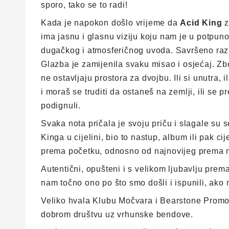
sporo, tako se to radi!
Kada je napokon došlo vrijeme da
Acid King
z
ima jasnu i glasnu viziju koju nam je u potpu
dugačkog i atmosferičnog uvoda. Savršeno razu
Glazba je zamijenila svaku misao i osjećaj. Zbo
ne ostavljaju prostora za dvojbu. Ili si unutra, i
i moraš se truditi da ostaneš na zemlji, ili se
podignuli.
Svaka nota pričala je svoju priču i slagale su 
Kinga u cijelini, bio to nastup, album ili pak ci
prema početku, odnosno od najnovijeg prema n
Autentični, opušteni i s velikom ljubavlju prema
nam točno ono po što smo došli i ispunili, ako
Veliko hvala Klubu Močvara i Bearstone Promot
dobrom društvu uz vrhunske bendove.