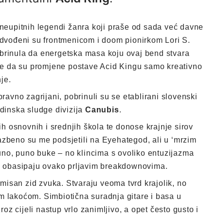
 neupitnih legendi žanra koji praše od sada već davne
edvođeni su frontmenicom i doom pionirkom Lori S.
brinula da energetska masa koju ovaj bend stvara
 se da su promjene postave Acid Kingu samo kreativno
nje.
ravno zagrijani, pobrinuli su se etablirani slovenski
dinska sludge divizija
Canubis
.
 osnovnih i srednjih škola te donose krajnje sirov
azbeno su me podsjetili na Eyehategod, ali u ‘mrzim
puno, puno buke – no klincima s ovoliko entuzijazma
go obasipaju ovako prljavim breakdownovima.
misan zid zvuka. Stvaraju veoma tvrd krajolik, no
m lakoćom. Simbiotična suradnja gitare i basa u
z cijeli nastup vrlo zanimljivo, a opet često gusto i