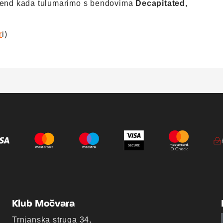
vikend kada tulumarimo s bendovima
Decapitated
,
i)
r
Klub Močvara
Trnjanska struga 34,