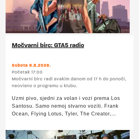
17:00 – 24:00 Više o ponudi Močvarnog birca
pogledajte ovdje.
Močvarni birc: GTA5 radio
Subota 8.8.2026.
Početak 17:00
Močvarni birc radi svakim danom od 17 h do ponoći,
neovisno o programu u klubu.
Uzmi pivo, sjedni za volan i vozi prema Los
Santosu. Samo nemoj stvarno voziti. Frank
Ocean, Flying Lotus, Tyler, The Creator,
Aphex Twin, The Black Keys, Wavves,
Yeasayer i još svašta iz jednog od najboljih
soundtrackova u povijesti videoigara. Happy