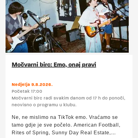
Hour od 17:00 do 19:00 – sve po 3 €!
(Nikšićko, Vukovarsko, Ožujsko, Staropramen,
Becks, Hidra, Aspall cider) ▬▬▬ Upad: 0 €
Trajanje: 17:00 – 24:00 Više o ponudi
Močvarnog birca pogledajte ovdje.
Močvarni birc: Emo, onaj pravi
Nedjelja 9.8.2026.
Početak 17:00
Močvarni birc radi svakim danom od 17 h do ponoći,
neovisno o programu u klubu.
Ne, ne mislimo na TikTok emo. Vraćamo se
tamo gdje je sve počelo. American Football,
Rites of Spring, Sunny Day Real Estate,