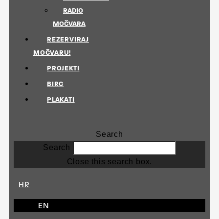
RADIO
MOČVARA
REZERVIRAJ
MOČVARU!
PROJEKTI
BIRC
PLAKATI
Search
Search
Close this search box.
HR
EN