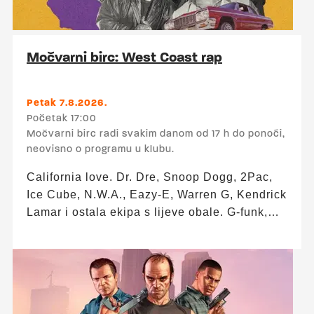
Močvarni birc: West Coast rap
Petak 7.8.2026.
Početak 17:00
Močvarni birc radi svakim danom od 17 h do ponoći,
neovisno o programu u klubu.
California love. Dr. Dre, Snoop Dogg, 2Pac,
Ice Cube, N.W.A., Eazy-E, Warren G, Kendrick
Lamar i ostala ekipa s lijeve obale. G-funk,
gangsta rap, sunce, lowrideri i bas koji ne pita
jeste li ga pojačali dovoljno. Happy Hour od
17:00 do 19:00 – sve po 3 €! (Nikšićko,
Vukovarsko, Ožujsko, Staropramen, Becks,
Hidra, Aspall cider) ▬▬▬ Upad: 0 € Trajanje: