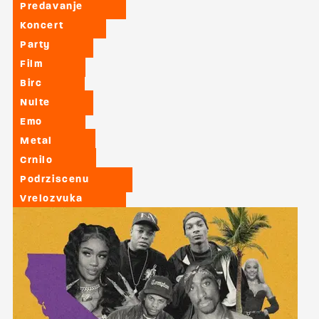
Predavanje
Koncert
Party
Film
Birc
Nulte
Emo
Metal
Crnilo
Podrziscenu
Vrelozvuka