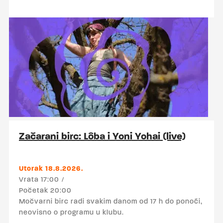
Mineral, Braid, Cap'n Jazz, The Promise Ring
i ostali koji su shvatili da nije sramota imati
osjećaje. Happy Hour od 17:00 do 19:00 – sve
po 3 €! (Nikšićko, Vukovarsko, Ožujsko,
Staropramen, Becks, Hidra, Aspall cider)
▬▬▬ Upad: 0 € Trajanje: 17:00 – 24:00 Više
o ponudi Močvarnog birca pogledajte ovdje.
Začarani birc: Lôba i Yoni Yohai (live)
Utorak 18.8.2026.
Vrata 17:00
Početak 20:00
Močvarni birc radi svakim danom od 17 h do ponoći,
neovisno o programu u klubu.