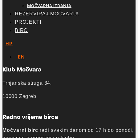
MOČVARNA IZDANJA
REZERVIRAJ MOČVARU!
PROJEKTI
BIRC
HR
EN
Klub Močvara
Trnjanska struga 34,
10000 Zagreb
Radno vrijeme birca
Močvarni birc
radi svakim danom od 17 h do ponoći,
neovisno o programu u klubu.