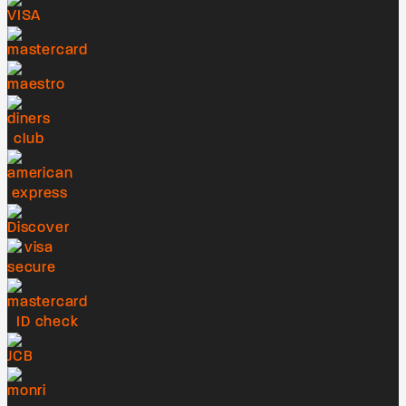
brutalan i hipnotički. Iza sebe imaju sedam
albuma, najnoviji "Settle All Scores" je izašao
2025. te nam s njime dolaze u
goste!VAGINALITY (Zagreb)Web:
InstagramVaginality je novi mladi zagrebački
bend koji se nedavno pojavio na našoj
underground sceni. Death metal koji sviraju
nosi trag utjecaja bendova poput Cryptopsyja
i Gorgutsa, a to se prepoznaje po kombinaciji
surovosti i tehničke preciznosti. Početkom
godine su izbacili demo "Defilement of the
Stillborn" koji zvuči iznimno brutalno te ih
dovodimo u goste da sviraju s bendom koji ih
je među ostalim i inspirirao.▬▬▬Upad u
pretprodaji: 20 €Upad na dan događanja: 25
€Upad mlađima od 18 godina je
besplatan.Pretprodaja ulaznica:Dirty Old
Shop, Tratinska 34Koncert