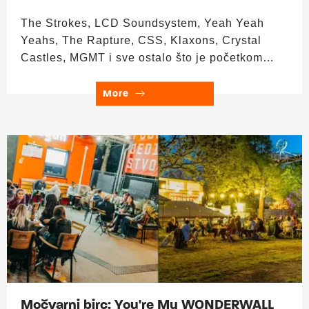
The Strokes, LCD Soundsystem, Yeah Yeah
Yeahs, The Rapture, CSS, Klaxons, Crystal
Castles, MGMT i sve ostalo što je početkom
2000-ih zvučalo kao dobra ideja u klubu. Puno
sintova, puno gitara i dovoljno loših odluka za
More
jedan petak. ▬▬▬ Upad: 0 € Trajanje: 17-24h
HAPPY HOUR 17:00–19:00 h – sve po 3 €!
Nikšićko, Vukovarsko, Ožujsko, Staropramen,
Becks, Hidra i Aspall cider. Više o ponudi
Močvarnog birca saznaj ovdje.
Močvarni birc: You're My WONDERWALL