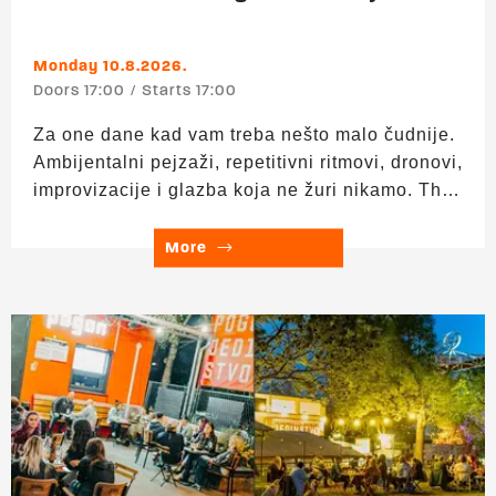
Monday 10.8.2026.
Doors 17:00
Starts 17:00
Za one dane kad vam treba nešto malo čudnije.
Ambijentalni pejzaži, repetitivni ritmovi, dronovi,
improvizacije i glazba koja ne žuri nikamo. The
Necks, Floating Points, Pharoah Sanders,
Grouper, Tortoise, Bark Psychosis, Makaya
More
McCraven, Mary Halvorson, Fire! Orchestra i još
mnogo toga između tišine i potpunog kaosa.
▬▬▬ Upad: 0 € Trajanje: 17:00 – 24:00
HAPPY HOUR 17:00–19:00 h – sve po 3 €!
Nikšićko, Vukovarsko, Ožujsko, Staropramen,
Becks, Hidra i Aspall cider. Više o
ponudi Močvarnog birca pogledajte ovdje.