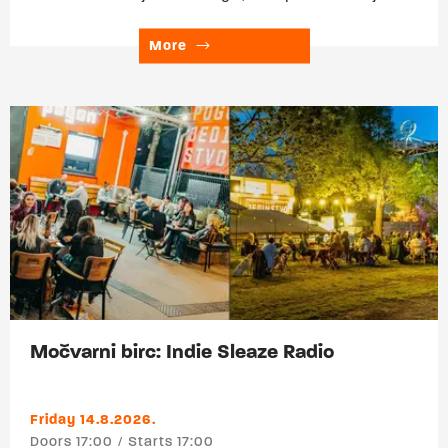
jako do plesa. The Cure, Siouxsie and the
Banshees, Boy Harsher, Lebanon Hanover, She
More
Past Away, Drab Majesty i još puno toga. ▬▬▬
Upad: 0 € Trajanje: 17:00 – 24:00 HAPPY
HOUR 17:00–19:00 h – sve po 3 €! Nikšićko,
Vukovarsko, Ožujsko, Staropramen, Becks,
Hidra i Aspall cider. Više o ponudi Močvarnog
birca pogledajte ovdje.
Močvarni birc: Indie Sleaze Radio
Friday 14.8.2026.
Doors 17:00
Starts 17:00