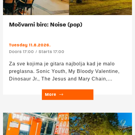
Močvarni birc: Noise (pop)
Tuesday 11.8.2026.
Doors 17:00
Starts 17:00
Za sve kojima je gitara najbolja kad je malo
preglasna. Sonic Youth, My Bloody Valentine,
Dinosaur Jr., The Jesus and Mary Chain,
Swirlies, Ride, Slowdive i ostali koji su shvatili
da se dobra melodija sasvim lijepo može
More
izgubiti ispod sloja buke. ▬▬▬ Upad: 0 €
Trajanje: 17:00 – 24:00 HAPPY HOUR 17:00–
19:00 h – sve po 3 €! Nikšićko, Vukovarsko,
Ožujsko, Staropramen, Becks, Hidra i Aspall
cider. Više o ponudi Močvarnog