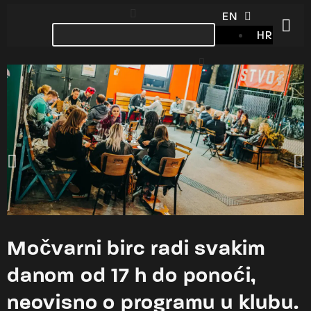
EN
HR
Močvarni birc radi svakim
danom od 17 h do ponoći,
neovisno o programu u klubu.