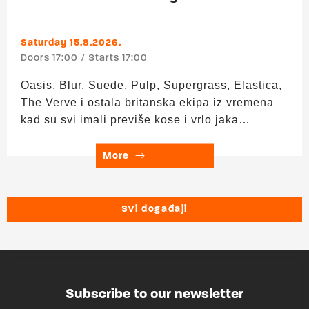
Saturday 15.8.2026.
Doors 17:00
Starts 17:00
Oasis, Blur, Suede, Pulp, Supergrass, Elastica,
The Verve i ostala britanska ekipa iz vremena
kad su svi imali previše kose i vrlo jaka
mišljenja o tome koji je bolji bend. Britpop cijelo
popodne. Wonderwall samo 5 puta max. ▬▬▬
More
Upad: 0 € Trajanje: 17:00 – 24:00 HAPPY
HOUR 17:00–19:00 h – sve po 3 €! Nikšićko,
Vukovarsko, Ožujsko, Staropramen, Becks,
Svi događaji
Hidra i Aspall cider. Više o ponudi Močvarnog
birca pogledajte ovdje.
Subscribe to our newsletter