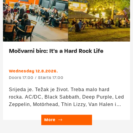
birca pogledajte ovdje.
Močvarni birc: It's a Hard Rock Life
Wednesday 12.8.2026.
Doors 17:00
Starts 17:00
Srijeda je. Težak je život. Treba malo hard
rocka. AC/DC, Black Sabbath, Deep Purple, Led
Zeppelin, Motörhead, Thin Lizzy, Van Halen i
ostali zbog kojih je sasvim normalno da gitara
bude glasnija od svega ostalog. ▬▬▬ Upad: 0
More
€ Trajanje: 17:00 – 24:00 HAPPY HOUR 17:00–