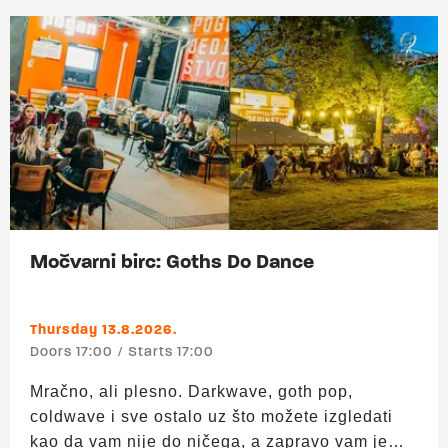
19:00 h – sve po 3 €! Nikšićko, Vukovarsko,
Ožujsko, Staropramen, Becks, Hidra i Aspall
cider. Više o ponudi Močvarnog
birca pogledajte ovdje.
Močvarni birc: Goths Do Dance
Thursday 13.8.2026.
Doors 17:00
Starts 17:00
Mračno, ali plesno. Darkwave, goth pop,
coldwave i sve ostalo uz što možete izgledati
kao da vam nije do ničega, a zapravo vam je