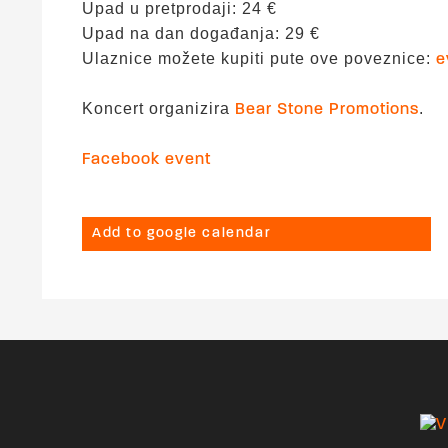
Upad u pretprodaji: 24 €
Upad na dan događanja: 29 €
Ulaznice možete kupiti pute ove poveznice:
e
Koncert organizira
.
Bear Stone Promotions
Facebook event
Add to google calendar