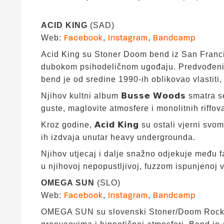
ACID KING
(SAD)
Web:
,
,
Facebook
Instagram
Bandcamp
Acid King su Stoner Doom bend iz San Francis
dubokom psihodeličnom ugođaju. Predvođeni k
bend je od sredine 1990-ih oblikovao vlastiti
Njihov kultni album 𝗕𝘂𝘀𝘀𝗲 𝗪𝗼𝗼𝗱𝘀 smatr
guste, maglovite atmosfere i monolitnih riffov
Kroz godine, 𝗔𝗰𝗶𝗱 𝗞𝗶𝗻𝗴 su ostali vjerni
ih izdvaja unutar heavy undergrounda.
Njihov utjecaj i dalje snažno odjekuje među f
u njihovoj nepopustljivoj, fuzzom ispunjenoj vi
OMEGA SUN
(SLO)
Web:
,
,
Facebook
Instagram
Bandcamp
OMEGA SUN su slovenski Stoner/Doom Rock tr