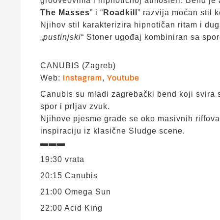
grooveovima i hipnotičnoj atmosferi. Bend je 
The Masses
” i “
Roadkill
” razvija moćan stil 
Njihov stil karakterizira hipnotičan ritam i d
„
pustinjski
“ Stoner ugođaj kombiniran sa sp
CANUBIS (Zagreb)
Web:
,
Instagram
Youtube
Canubis su mladi zagrebački bend koji svira 
spor i prljav zvuk.
Njihove pjesme grade se oko masivnih riffova
inspiraciju iz klasične Sludge scene.
▬▬▬
19:30 vrata
20:15 Canubis
21:00 Omega Sun
22:00 Acid King