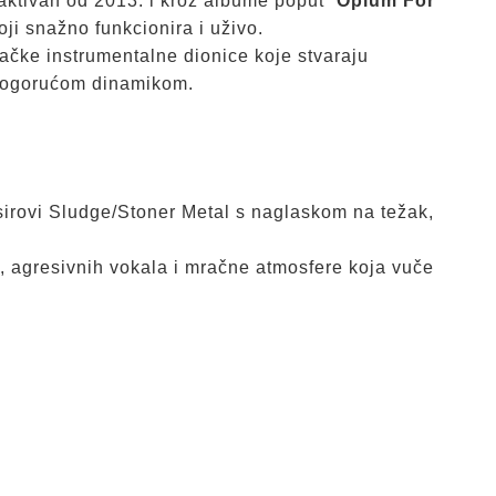
aktivan od 2013. i kroz albume poput “
Opium For
koji snažno funkcionira i uživo.
ugačke instrumentalne dionice koje stvaraju
orogorućom dinamikom.
sirovi Sludge/Stoner Metal s naglaskom na težak,
, agresivnih vokala i mračne atmosfere koja vuče