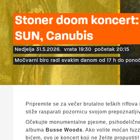
Stoner doom koncert:
SUN, Canubis
Nedjelja 31.5.2026.
vrata 19:30
početak 20:15
Močvarni birc radi svakim danom od 17 h do ponoć
Pripremite se za večer brutalno teških riffova
stiže rasparati pozornicu svojom prepoznatl
Očekujte monumentalne pjesme, psihodelične 
albuma
Busse Woods
. Ako volite moćan fuzz
bićem, ovo je koncert koji ne želite propustiti!