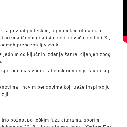
ca poznat po teškim, hipnotičkim riffovima i
arizmatičnom gitaristicom i pjevačicom Lori S.,
, odmah prepoznatljiv zvuk.
a se jednim od ključnih izdanja žanra, cijenjen zbog
a.
 svom sporom, masivnom i atmosferičnom pristupu koji
anovima i novim bendovima koji traže inspiraciju
ziji.
io poznat po teškim fuzz gitarama, sporim