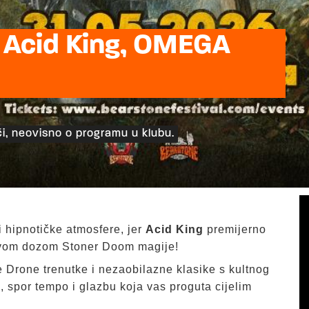
 Acid King, OMEGA
i, neovisno o programu u klubu.
 i hipnotičke atmosfere, jer
Acid King
premijerno
jivom dozom Stoner Doom magije!
Drone trenutke i nezaobilazne klasike s kultnog
, spor tempo i glazbu koja vas proguta cijelim