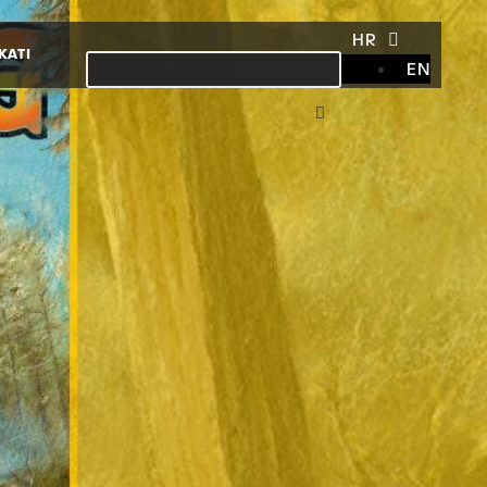
HR
KATI
EN