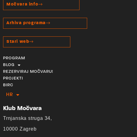
Močvara info
Arhiva programa
Stari web
PROGRAM
BLOG
REZERVIRAJ MOČVARU!
PROJEKTI
BIRC
HR
EN
Klub Močvara
Trnjanska struga 34,
10000 Zagreb