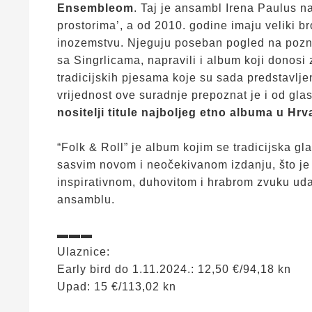
Ensembleom
. Taj je ansambl Irena Paulus 
prostorima’, a od 2010. godine imaju veliki br
inozemstvu. Njeguju poseban pogled na pozna
sa Singrlicama, napravili i album koji donosi
tradicijskih pjesama koje su sada predstavlje
vrijednost ove suradnje prepoznat je i od gl
nositelji titule najboljeg etno albuma u Hrv
“Folk & Roll” je album kojim se tradicijska g
sasvim novom i neočekivanom izdanju, što je 
inspirativnom, duhovitom i hrabrom zvuku ud
ansamblu.
▬▬▬
Ulaznice:
Early bird do 1.11.2024.: 12,50 €/94,18 kn
Upad: 15 €/113,02 kn