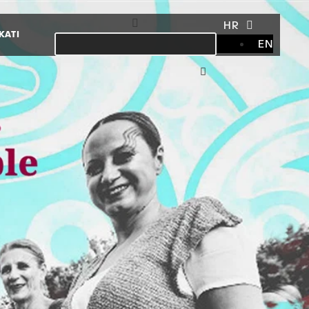
HR
KATI
EN