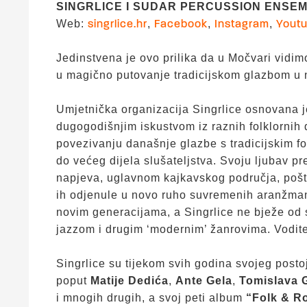
SINGRLICE I SUDAR PERCUSSION ENSE
Web:
,
,
,
singrlice.hr
Facebook
Instagram
Yout
Jedinstvena je ovo prilika da u Močvari vidim
u magično putovanje tradicijskom glazbom u
Umjetnička organizacija Singrlice osnovana j
dugogodišnjim iskustvom iz raznih folklornih d
povezivanju današnje glazbe s tradicijskim f
do većeg dijela slušateljstva. Svoju ljubav p
napjeva, uglavnom kajkavskog područja, poštu
ih odjenule u novo ruho suvremenih aranžman
novim generacijama, a Singrlice ne bježe od 
jazzom i drugim ‘modernim’ žanrovima. Vodite
Singrlice su tijekom svih godina svojeg post
poput
Matije Dedića
,
Ante Gela
,
Tomislava 
i mnogih drugih, a svoj peti album
“Folk & Ro