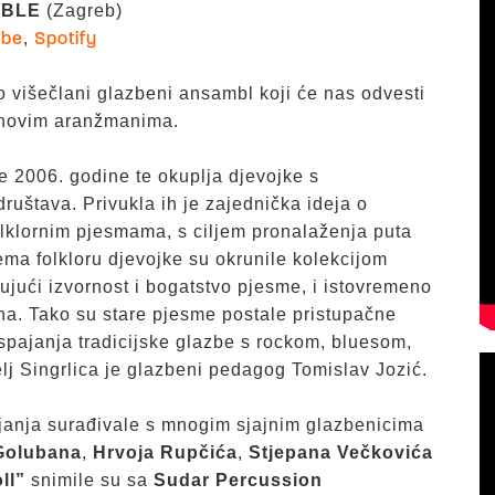
MBLE
(Zagreb)
,
ube
Spotify
o višečlani glazbeni ansambl koji će nas odvesti
 novim aranžmanima.
e 2006. godine te okuplja djevojke s
ruštava. Privukla ih je zajednička ideja o
olklornim pjesmama, s ciljem pronalaženja puta
rema folkloru djevojke su okrunile kolekcijom
jući izvornost i bogatstvo pjesme, i istovremeno
a. Tako su stare pjesme postale pristupačne
spajanja tradicijske glazbe s rockom, bluesom,
lj Singrlica je glazbeni pedagog Tomislav Jozić.
ojanja surađivale s mnogim sjajnim glazbenicima
Golubana
,
Hrvoja Rupčića
,
Stjepana Večkovića
ll”
snimile su sa
Sudar Percussion