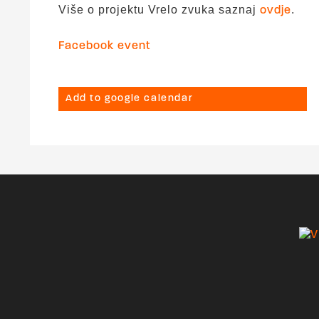
Više o projektu Vrelo zvuka saznaj
.
ovdje
Facebook event
Add to google calendar