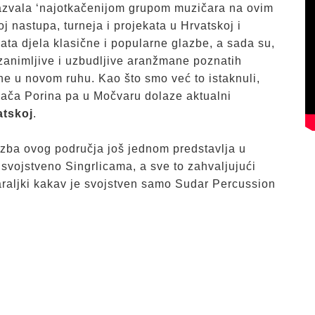
nazvala ‘najotkačenijom grupom muzičara na ovim
oj nastupa, turneja i projekata u Hrvatskoj i
ta djela klasične i popularne glazbe, a sada su,
 zanimljive i uzbudljive aranžmane poznatih
ne u novom ruhu. Kao što smo već to istaknuli,
asača Porina pa u Močvaru dolaze aktualni
atskoj
.
lazba ovog područja još jednom predstavlja u
svojstveno Singrlicama, a sve to zahvaljujući
araljki kakav je svojstven samo Sudar Percussion