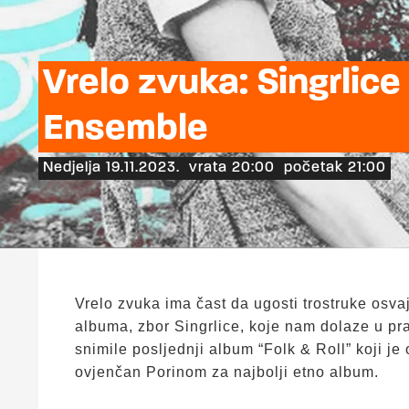
Vrelo zvuka: Singrlice
Ensemble
Nedjelja 19.11.2023.
vrata 20:00
početak 21:00
Vrelo zvuka ima čast da ugosti trostruke osva
albuma, zbor Singrlice, koje nam dolaze u pr
snimile posljednji album “Folk & Roll” koji je
ovjenčan Porinom za najbolji etno album.