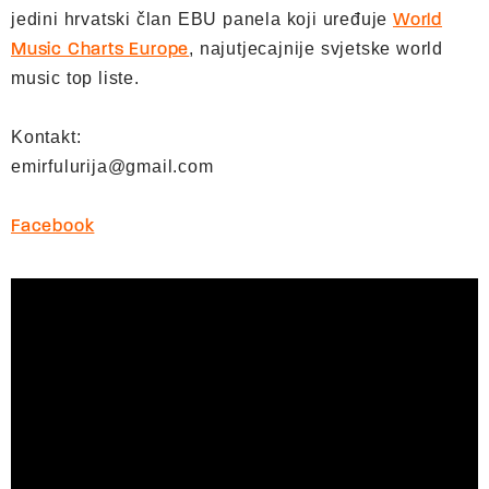
jedini hrvatski član EBU panela koji uređuje
World
, najutjecajnije svjetske world
Music Charts Europe
music top liste.
Kontakt:
emirfulurija@gmail.com
Facebook