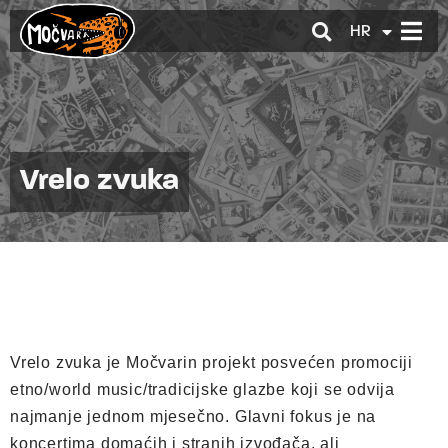
HR
EN
Vrelo zvuka
Vrelo zvuka je Močvarin projekt posvećen promociji
etno/world music/tradicijske glazbe koji se odvija
najmanje jednom mjesečno. Glavni fokus je na
koncertima domaćih i stranih izvođača, ali