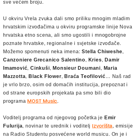
sve većem broju.
U okviru Vrela zvuka dali smo priliku mnogim mladim
hrvatskim izvođačima u okviru programske linije Nova
hrvatska etno scena, ali smo ugostili i mnogobrojne
poznate hrvatske, regionalne i svjetske izvođače.
Možemo spomenuti neka imena:
Stella Chiweshe
,
Canzoniere Grecanico Salentino
,
Kries
,
Damir
Imamović
,
Cinkuši
,
Monsieur Doumani
,
Maria
Mazzotta
,
Black Flower
,
Braća Teofilović
… Naš rad
je vrlo brzo, osim od domaćih institucija, prepoznat i
od strane europskih projekata pa smo bili dio
programa
.
MOST Music
Voditelj programa od njegovog početka je
Emir
Fulurija
, novinar te urednik i voditelj
, emisije
Izvorišta
na Radio Studentu posvećene world musicu. On je i