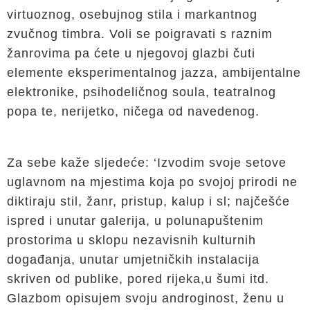
virtuoznog, osebujnog stila i markantnog
zvučnog timbra. Voli se poigravati s raznim
žanrovima pa ćete u njegovoj glazbi čuti
elemente eksperimentalnog jazza, ambijentalne
elektronike, psihodeličnog soula, teatralnog
popa te, nerijetko, ničega od navedenog.
Za sebe kaže sljedeće: ‘Izvodim svoje setove
uglavnom na mjestima koja po svojoj prirodi ne
diktiraju stil, žanr, pristup, kalup i sl; najčešće
ispred i unutar galerija, u polunapuštenim
prostorima u sklopu nezavisnih kulturnih
događanja, unutar umjetničkih instalacija
skriven od publike, pored rijeka,u šumi itd.
Glazbom opisujem svoju androginost, ženu u