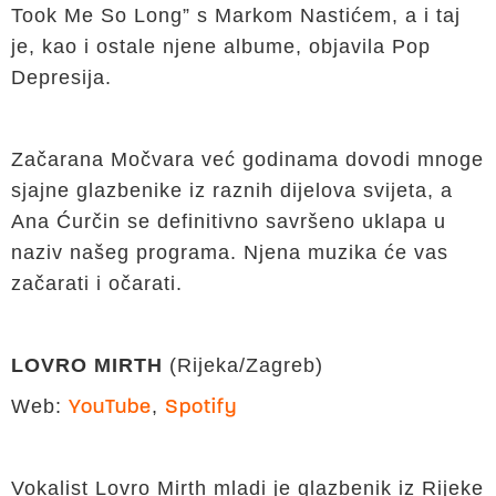
Took Me So Long” s Markom Nastićem, a i taj
je, kao i ostale njene albume, objavila Pop
Depresija.
Začarana Močvara već godinama dovodi mnoge
sjajne glazbenike iz raznih dijelova svijeta, a
Ana Ćurčin se definitivno savršeno uklapa u
naziv našeg programa. Njena muzika će vas
začarati i očarati.
LOVRO MIRTH
(Rijeka/Zagreb)
Web:
,
YouTube
Spotify
Vokalist Lovro Mirth mladi je glazbenik iz Rijeke