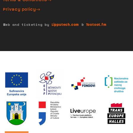
Terms & Conditions
Privacy policy
Web and ticketing by
&
Lipputech.com
Tootoot.fm