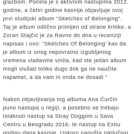
glazbom. Počela je s aktivnim nastupima 2012.
godine, a četiri godine kasnije objavljuje svoj
prvi studijski album “Sketches of Belonging”.
Taj je album odlično primljen od strane kritike, a
Zoran Stajčić je za Ravno do dna u recenziji
napisao i ovo: “Sketches Of Belonging’ kao da
je album iz onog nepovratno izgubljenog
vremena vladavine vinila, kad ste jedan album
mogli slušati toliko dugo dok ga ne naučite
napamet, a da vam ni onda ne dosadi.”
Nakon objavljivanja tog albuma Ana Ćurčin
puno nastupa u regiji, a posebno se trebaju
istaknuti nastup sa Stray Doggom u Sava
Centru u Beogradu 2016. te nastup na Exitu
godinu dana kasnije. Uskoro napušta isključivo