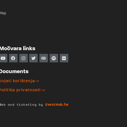
Močvara links
Documents
Uvjeti korištenja
Politika privatnosti
Web and ticketing by
EventHub.fm