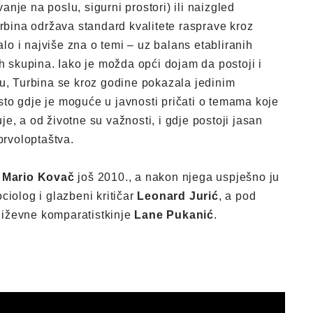
vanje na poslu, sigurni prostori) ili naizgled
rbina održava standard kvalitete rasprave kroz
alo i najviše zna o temi – uz balans etabliranih
h skupina. Iako je možda opći dojam da postoji i
ru, Turbina se kroz godine pokazala jedinim
to gdje je moguće u javnosti pričati o temama koje
uje, a od životne su važnosti, i gdje postoji jasan
prvoloptaštva.
a
Mario Kovač
još 2010., a nakon njega uspješno ju
ciolog i glazbeni kritičar
Leonard Jurić
, a pod
njiževne komparatistkinje
Lane Pukanić
.