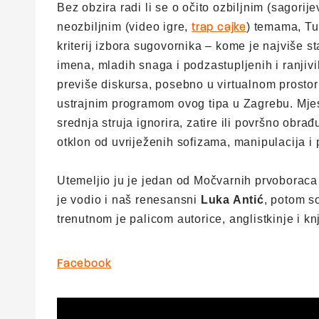
Bez obzira radi li se o očito ozbiljnim (sagorije
neozbiljnim (video igre,
) temama, Tu
trap cajke
kriterij izbora sugovornika – kome je najviše st
imena, mladih snaga i podzastupljenih i ranjivi
previše diskursa, posebno u virtualnom prosto
ustrajnim programom ovog tipa u Zagrebu. Mjes
srednja struja ignorira, zatire ili površno obrađ
otklon od uvriježenih sofizama, manipulacija i 
Utemeljio ju je jedan od Močvarnih prvoborac
je vodio i naš renesansni
Luka Antić
, potom so
trenutnom je palicom autorice, anglistkinje i k
Facebook