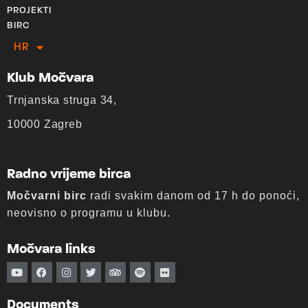
PROJEKTI
BIRC
HR
EN
Klub Močvara
Trnjanska struga 34,
10000 Zagreb
Radno vrijeme birca
Močvarni birc
radi svakim danom od 17 h do ponoći,
neovisno o programu u klubu.
Močvara links
Documents