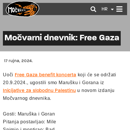
HR
EN
Močvarni dnevnik: Free Gaza
17 rujna, 2024.
Uoči
koji će se održati
Free Gaza benefit koncerta
20.9.2024., ugostili smo Marušku i Gorana iz
u novom izdanju
Inicijative za slobodnu Palestinu
Močvarnog dnevnika.
Gosti: Maruška i Goran
Pitanja postavljao: Mile
Snimio i montirao: Bad