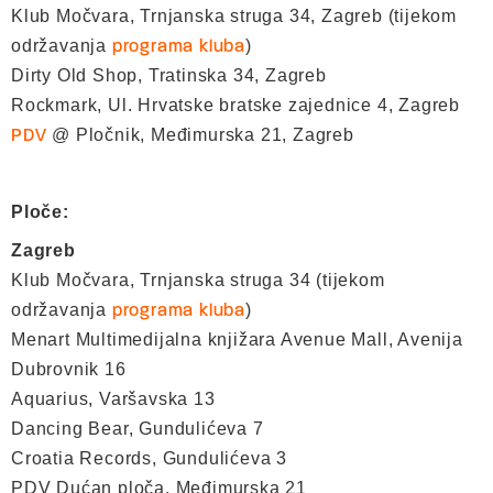
Klub Močvara, Trnjanska struga 34, Zagreb (tijekom
održavanja
)
programa kluba
Dirty Old Shop, Tratinska 34, Zagreb
Rockmark, Ul. Hrvatske bratske zajednice 4, Zagreb
@ Pločnik, Međimurska 21, Zagreb
PDV
Ploče:
Zagreb
Klub Močvara, Trnjanska struga 34 (tijekom
održavanja
)
programa kluba
Menart Multimedijalna knjižara Avenue Mall, Avenija
Dubrovnik 16
Aquarius, Varšavska 13
Dancing Bear, Gundulićeva 7
Croatia Records, Gundulićeva 3
PDV Dućan ploča, Međimurska 21