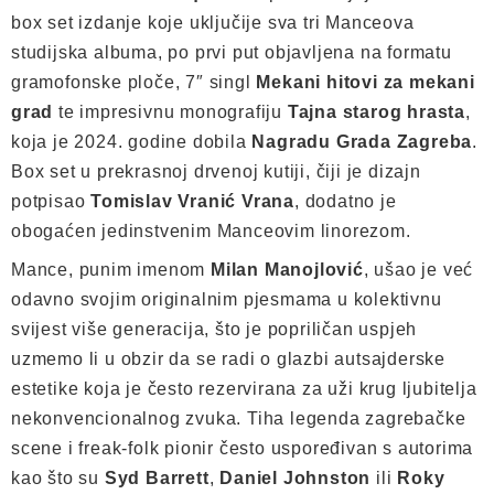
box set izdanje koje uključije sva tri Manceova
studijska albuma, po prvi put objavljena na formatu
gramofonske ploče, 7″ singl
Mekani hitovi za mekani
grad
te impresivnu monografiju
Tajna starog hrasta
,
koja je 2024. godine dobila
Nagradu Grada Zagreba
.
Box set u prekrasnoj drvenoj kutiji, čiji je dizajn
potpisao
Tomislav Vranić Vrana
, dodatno je
obogaćen jedinstvenim Manceovim linorezom.
Mance, punim imenom
Milan Manojlović
, ušao je već
odavno svojim originalnim pjesmama u kolektivnu
svijest više generacija, što je popriličan uspjeh
uzmemo li u obzir da se radi o glazbi autsajderske
estetike koja je često rezervirana za uži krug ljubitelja
nekonvencionalnog zvuka. Tiha legenda zagrebačke
scene i freak-folk pionir često uspoređivan s autorima
kao što su
Syd Barrett
,
Daniel Johnston
ili
Roky