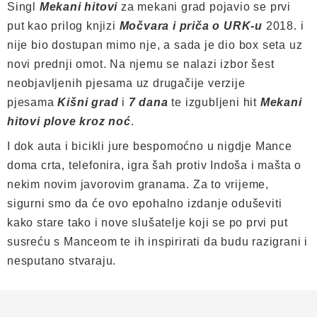
Singl
Mekani hitovi
za mekani grad pojavio se prvi
put kao prilog knjizi
Močvara i priča o URK-u
2018. i
nije bio dostupan mimo nje, a sada je dio box seta uz
novi prednji omot. Na njemu se nalazi izbor šest
neobjavljenih pjesama uz drugačije verzije
pjesama
Kišni grad
i
7 dana
te izgubljeni hit
Mekani
hitovi plove kroz noć
.
I dok auta i bicikli jure bespomoćno u nigdje Mance
doma crta, telefonira, igra šah protiv Indoša i mašta o
nekim novim javorovim granama. Za to vrijeme,
sigurni smo da će ovo epohalno izdanje oduševiti
kako stare tako i nove slušatelje koji se po prvi put
susreću s Manceom te ih inspirirati da budu razigrani i
nesputano stvaraju.