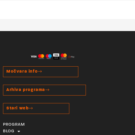
Močvara info
Arhiva programa
Stari web
PROGRAM
BLOG