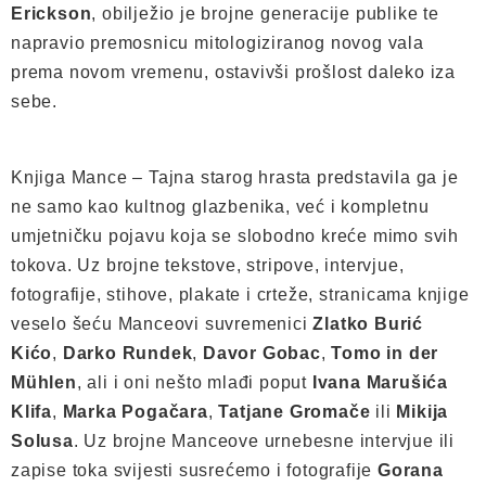
Erickson
, obilježio je brojne generacije publike te
napravio premosnicu mitologiziranog novog vala
prema novom vremenu, ostavivši prošlost daleko iza
sebe.
Knjiga Mance – Tajna starog hrasta predstavila ga je
ne samo kao kultnog glazbenika, već i kompletnu
umjetničku pojavu koja se slobodno kreće mimo svih
tokova. Uz brojne tekstove, stripove, intervjue,
fotografije, stihove, plakate i crteže, stranicama knjige
veselo šeću Manceovi suvremenici
Zlatko Burić
Kićo
,
Darko Rundek
,
Davor Gobac
,
Tomo in der
Mühlen
, ali i oni nešto mlađi poput
Ivana Marušića
Klifa
,
Marka Pogačara
,
Tatjane Gromače
ili
Mikija
Solusa
. Uz brojne Manceove urnebesne intervjue ili
zapise toka svijesti susrećemo i fotografije
Gorana