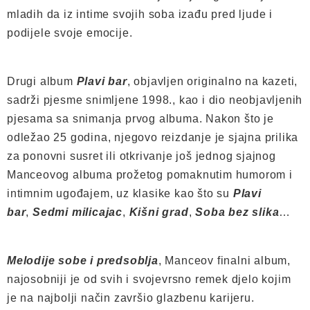
mladih da iz intime svojih soba izađu pred ljude i
podijele svoje emocije.
Drugi album
Plavi bar
, objavljen originalno na kazeti,
sadrži pjesme snimljene 1998., kao i dio neobjavljenih
pjesama sa snimanja prvog albuma. Nakon što je
odležao 25 godina, njegovo reizdanje je sjajna prilika
za ponovni susret ili otkrivanje još jednog sjajnog
Manceovog albuma prožetog pomaknutim humorom i
intimnim ugođajem, uz klasike kao što su
Plavi
bar
,
Sedmi milicajac
,
Kišni grad
,
Soba bez slika
…
Melodije sobe i predsoblja
, Manceov finalni album,
najosobniji je od svih i svojevrsno remek djelo kojim
je na najbolji način završio glazbenu karijeru.