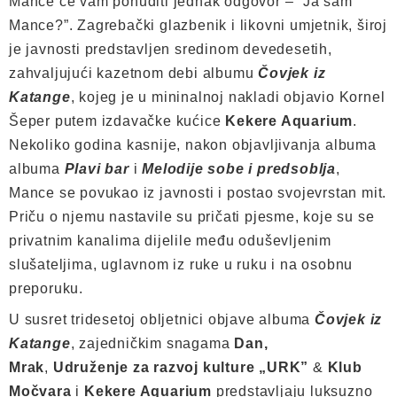
Mance će vam ponuditi jednak odgovor – “Ja sam
Mance?”. Zagrebački glazbenik i likovni umjetnik, široj
je javnosti predstavljen sredinom devedesetih,
zahvaljujući kazetnom debi albumu
Čovjek iz
Katange
, kojeg je u mininalnoj nakladi objavio Kornel
Šeper putem izdavačke kućice
Kekere Aquarium
.
Nekoliko godina kasnije, nakon objavljivanja albuma
albuma
Plavi bar
i
Melodije sobe i predsoblja
,
Mance se povukao iz javnosti i postao svojevrstan mit.
Priču o njemu nastavile su pričati pjesme, koje su se
privatnim kanalima dijelile među oduševljenim
slušateljima, uglavnom iz ruke u ruku i na osobnu
preporuku.
U susret tridesetoj obljetnici objave albuma
Čovjek iz
Katange
, zajedničkim snagama
Dan,
Mrak
,
Udruženje za razvoj kulture „URK”
&
Klub
Močvara
i
Kekere Aquarium
predstavljaju luksuzno