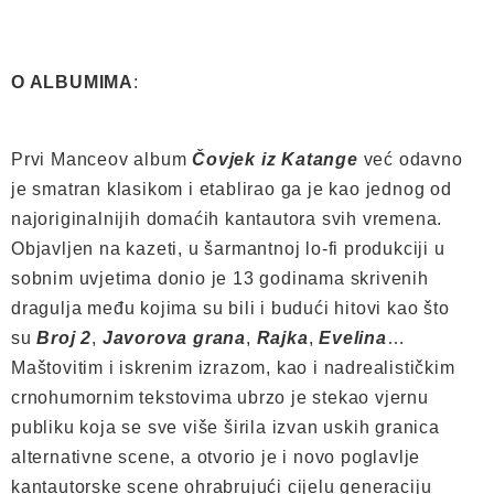
O ALBUMIMA
:
Prvi Manceov album
Čovjek iz Katange
već odavno
je smatran klasikom i etablirao ga je kao jednog od
najoriginalnijih domaćih kantautora svih vremena.
Objavljen na kazeti, u šarmantnoj lo-fi produkciji u
sobnim uvjetima donio je 13 godinama skrivenih
dragulja među kojima su bili i budući hitovi kao što
su
Broj 2
,
Javorova grana
,
Rajka
,
Evelina
…
Maštovitim i iskrenim izrazom, kao i nadrealističkim
crnohumornim tekstovima ubrzo je stekao vjernu
publiku koja se sve više širila izvan uskih granica
alternativne scene, a otvorio je i novo poglavlje
kantautorske scene ohrabrujući cijelu generaciju