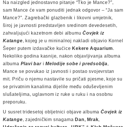
Na naizgled jednostavno pitanje “Tko je Mance?”,
sam Mance će vam ponuditi jednak odgovor – “Ja sam
Mance?”. Zagrebački glazbenik i likovni umjetnik,
široj je javnosti predstavljen sredinom devedesetih,
zahvaljujući kazetnom debi albumu
Čovjek iz
Katange
, kojeg je u mininalnoj nakladi objavio Kornel
Šeper putem izdavačke kućice
Kekere Aquarium
.
Nekoliko godina kasnije, nakon objavljivanja albuma
albuma
Plavi bar
i
Melodije sobe i predsoblja
,
Mance se povukao iz javnosti i postao svojevrstan
mit. Priču o njemu nastavile su pričati pjesme, koje su
se privatnim kanalima dijelile među oduševljenim
slušateljima, uglavnom iz ruke u ruku i na osobnu
preporuku.
U susret tridesetoj obljetnici objave albuma
Čovjek iz
Katange
, zajedničkim snagama
Dan, Mrak
,