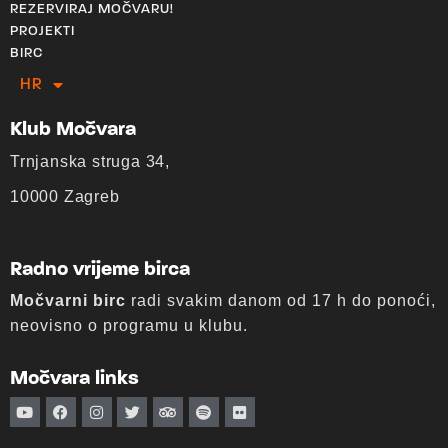
REZERVIRAJ MOČVARU!
PROJEKTI
BIRC
HR
EN
Klub Močvara
Trnjanska struga 34,
10000 Zagreb
Radno vrijeme birca
Močvarni birc
radi svakim danom od 17 h do ponoći,
neovisno o programu u klubu.
Močvara links