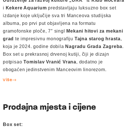
Udruženje za razvoj kulture „URK”
&
Klub Močvara
i
Kekere Aquarium
predstavljaju luksuzno box set
izdanje koje uključije sva tri Manceova studijska
albuma, po prvi put objavljena na formatu
gramofonske ploče, 7″ singl
Mekani hitovi za mekani
grad
te impresivnu monografiju
Tajna starog hrasta
,
koja je 2024. godine dobila
Nagradu Grada Zagreba
.
Box set u prekrasnoj drvenoj kutiji, čiji je dizajn
potpisao
Tomislav Vranić Vrana
, dodatno je
obogaćen jedinstvenim Manceovim linorezom.
Više
Prodajna mjesta i cijene
Box set: