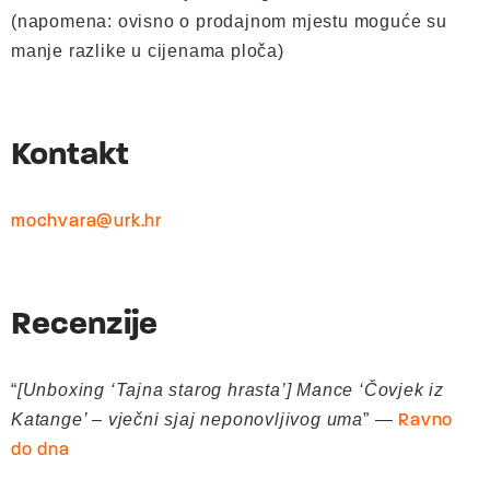
(napomena: ovisno o prodajnom mjestu moguće su
manje razlike u cijenama ploča)
Kontakt
mochvara@urk.hr
Recenzije
“
[Unboxing ‘Tajna starog hrasta’] Mance ‘Čovjek iz
Katange’ – vječni sjaj neponovljivog uma
” —
Ravno
do dna