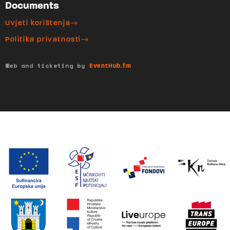
Documents
Uvjeti korištenja
Politika privatnosti
Web and ticketing by
EventHub.fm