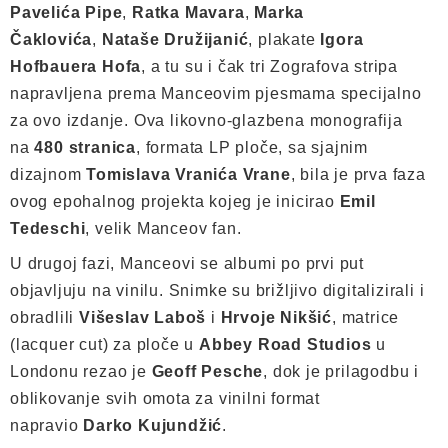
Pavelića Pipe
,
Ratka Mavara
,
Marka
Čaklovića
,
Nataše Družijanić
, plakate
Igora
Hofbauera Hofa
, a tu su i čak tri Zografova stripa
napravljena prema Manceovim pjesmama specijalno
za ovo izdanje. Ova likovno-glazbena monografija
na
480 stranica
, formata LP ploče, sa sjajnim
dizajnom
Tomislava Vranića Vrane
, bila je prva faza
ovog epohalnog projekta kojeg je inicirao
Emil
Tedeschi
, velik Manceov fan.
U drugoj fazi, Manceovi se albumi po prvi put
objavljuju na vinilu. Snimke su brižljivo digitalizirali i
obradlili
Višeslav Laboš
i
Hrvoje Nikšić
, matrice
(lacquer cut) za ploče u
Abbey Road Studios
u
Londonu rezao je
Geoff Pesche
, dok je prilagodbu i
oblikovanje svih omota za vinilni format
napravio
Darko Kujundžić
.