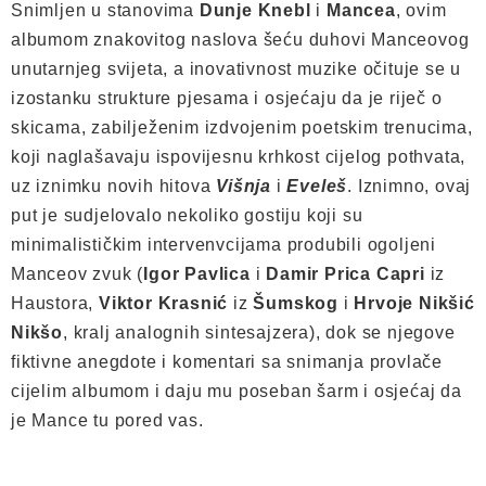
Snimljen u stanovima
Dunje Knebl
i
Mancea
, ovim
albumom znakovitog naslova šeću duhovi Manceovog
unutarnjeg svijeta, a inovativnost muzike očituje se u
izostanku strukture pjesama i osjećaju da je riječ o
skicama, zabilježenim izdvojenim poetskim trenucima,
koji naglašavaju ispovijesnu krhkost cijelog pothvata,
uz iznimku novih hitova
Višnja
i
Eveleš
. Iznimno, ovaj
put je sudjelovalo nekoliko gostiju koji su
minimalističkim intervenvcijama produbili ogoljeni
Manceov zvuk (
Igor Pavlica
i
Damir Prica Capri
iz
Haustora,
Viktor Krasnić
iz
Šumskog
i
Hrvoje Nikšić
Nikšo
, kralj analognih sintesajzera), dok se njegove
fiktivne anegdote i komentari sa snimanja provlače
cijelim albumom i daju mu poseban šarm i osjećaj da
je Mance tu pored vas.