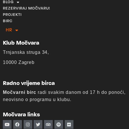
BLOG
REZERVIRAJ MOČVARU!
PROJEKTI
BIRC
HR
EN
Klub Močvara
Trnjanska struga 34,
10000 Zagreb
Radno vrijeme birca
Močvarni birc
radi svakim danom od 17 h do ponoći,
neovisno o programu u klubu.
Močvara links