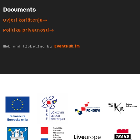
Documents
Uvjeti korištenja
Politika privatnosti
Web and ticketing by
EventHub.fm