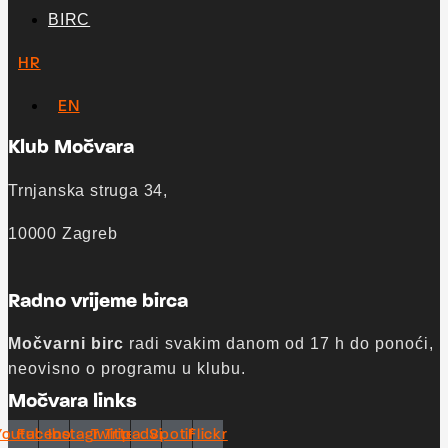
BIRC
HR
EN
Klub Močvara
Trnjanska struga 34,
10000 Zagreb
Radno vrijeme birca
Močvarni birc
radi svakim danom od 17 h do ponoći,
neovisno o programu u klubu.
Močvara links
Youtube
Facebook
Instagram
Twitter
Tripadvisor
Spotify
Flickr