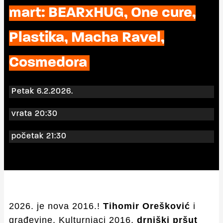
mart: BEARxHUG, One cure,
Plastika, Macha Ravel,
Cosmedora
Petak 6.2.2026.
vrata 20:30
početak 21:30
2026. je nova 2016.!
Tihomir Orešković
i
građevine, Kulturnjaci 2016,
drniški pršut