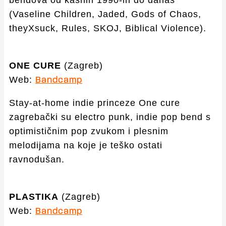
bendova od kasnih 1990-ih do danas
(Vaseline Children, Jaded, Gods of Chaos,
theyXsuck, Rules, SKOJ, Biblical Violence).
ONE CURE
(Zagreb)
Web:
Bandcamp
Stay-at-home indie princeze One cure
zagrebački su electro punk, indie pop bend s
optimističnim pop zvukom i plesnim
melodijama na koje je teško ostati
ravnodušan.
PLASTIKA
(Zagreb)
Web:
Bandcamp