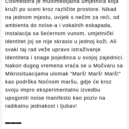
Cosmedora je multimedijalna umjetnica koja
kruži po sceni kroz različite prostore. Nikad
na jednom mjestu, uvijek s nečim za reći, od
ambienta do noise-a i vokalnih eskapada,
instalacija sa šećernom vunom, umjetnički
identitet joj se nije skrasio u jednoj koži. Ali
svaki taj rad veže upravo istraživanje
identiteta i snage pojedinca u svojoj zajednici.
Nakon dugog vremena vraća se u Močvaru sa
Mikrosituacijama ulomak “Marš! Marš! Marš!”
kao podrška Noćnom maršu, gdje će kroz
svoju impro eksperimentalnu izvedbu
upogoniti noise manifesto kao poziv na
radikalnu jednakost i ljubav!
▬▬▬