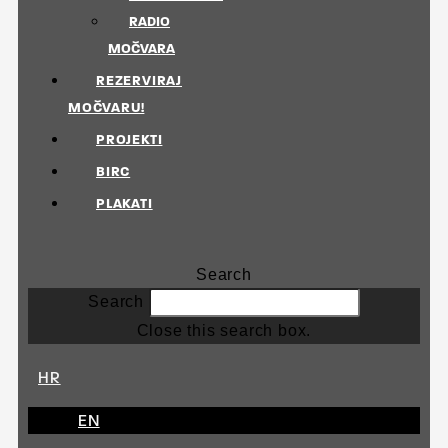
RADIO
MOČVARA
REZERVIRAJ
MOČVARU!
PROJEKTI
BIRC
PLAKATI
Search
Search
Close this search box.
HR
EN