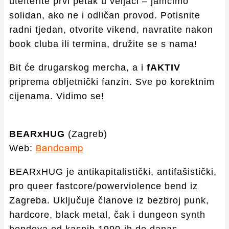
utefterite prvi petak u veljači – jamčimo
solidan, ako ne i odličan provod. Potisnite
radni tjedan, otvorite vikend, navratite nakon
book cluba ili termina, družite se s nama!
Bit će drugarskog mercha, a i
fAKTIV
priprema obljetnički fanzin. Sve po korektnim
cijenama. Vidimo se!
BEARxHUG
(Zagreb)
Web:
Bandcamp
BEARxHUG je antikapitalistički, antifašistički,
pro queer fastcore/powerviolence bend iz
Zagreba. Uključuje članove iz bezbroj punk,
hardcore, black metal, čak i dungeon synth