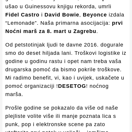
ušao u Guinessovu knjigu rekorda, umrli
Fidel Castro
i
David Bowie
,
Beyonce
izdala
“Lemonade”. Naša primarna asocijacija:
prvi
Noćni marš za 8. mart u Zagrebu
.
Od petstotinjak ljudi te davne 2016. dogurale
smo do deset hiljada lani. Troškovi logistike iz
godine u godinu rastu i opet nam treba vaša
drugarska pomoć da bismo pokrile troškove.
Mi radimo benefit, vi, kao i uvijek, uskačete u
pomoć organizaciji !
DESETOG
! noćnog
marša.
Prošle godine se pokazalo da više od naše
plejliste volite više ili manje poznata lica s
punk, pop i elektronske scene pa zato