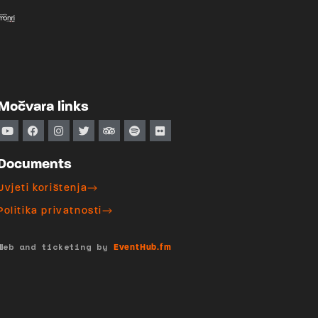
Močvara links
Documents
Uvjeti korištenja
Politika privatnosti
Web and ticketing by
EventHub.fm