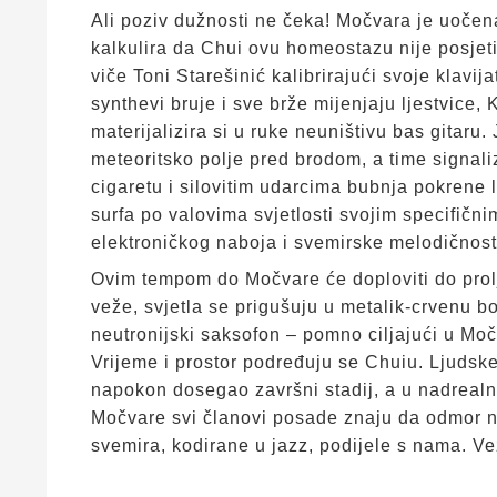
Ali poziv dužnosti ne čeka! Močvara je uočena
kalkulira da Chui ovu homeostazu nije posjet
viče Toni Starešinić kalibrirajući svoje klavi
synthevi bruje i sve brže mijenjaju ljestvice,
materijalizira si u ruke neuništivu bas gitaru. 
meteoritsko polje pred brodom, a time signali
cigaretu i silovitim udarcima bubnja pokrene 
surfa po valovima svjetlosti svojim specifični
elektroničkog naboja i svemirske melodičnost
Ovim tempom do Močvare će doploviti do prolj
veže, svjetla se prigušuju u metalik-crvenu b
neutronijski saksofon – pomno ciljajući u Mo
Vrijeme i prostor podređuju se Chuiu. Ljudsk
napokon dosegao završni stadij, a u nadreal
Močvare svi članovi posade znaju da odmor nik
svemira, kodirane u jazz, podijele s nama. Ve