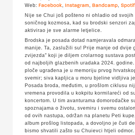
Web:
,
,
,
Facebook
Instagram
Bandcamp
Spoti
Nije se Chui još pošteno ni ohladio od svojih
soničnog kozmosa, kad su brodski senzori zap
aktivirao je sve alarme letjelice.
Brodska je posada dotad namjeravala odmarati
manije. Ta, zaslužili su! Prije manje od dvij
zvijezda” koji je diljem crolarnog sustava pos
od najboljih glazbenih uradaka 2024. godine.
ploče ugrađena je u memoriju prvog hrvatskog
svemir; siva kapljica u moru bjeline vidljiva 
Posada broda, međutim, u prošlom ciklusu nije 
vremena provodila u kokpitu kormilareći od su
koncertom. U tim avanturama domorodačke su 
spoznajama o životu, svemiru i svemu ostalo
od ovih nastupa, održan na planetu Peti kupe, 
album prošlog listopada, a dovoljno je čuti d
bismo shvatili zašto su Chuievci htjeli odmor.