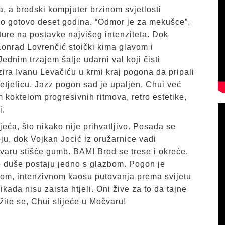
, a brodski kompjuter brzinom svjetlosti
io gotovo deset godina. “Odmor je za mekušce”,
jature na postavke najvišeg intenziteta. Dok
 Konrad Lovrenčić stoički kima glavom i
Jednim trzajem šalje udarni val koji čisti
zira Ivanu Levačiću u krmi kraj pogona da pripali
letjelicu. Jazz pogon sad je upaljen, Chui već
m koktelom progresivnih ritmova, retro estetike,
i.
eća, što nikako nije prihvatljivo. Posada se
oju, dok Vojkan Jocić iz oružarnice vadi
čvaru stišće gumb. BAM! Brod se trese i okreće.
e duše postaju jedno s glazbom. Pogon je
nom, intenzivnom kaosu putovanja prema svijetu
ada nisu zaista htjeli. Oni žive za to da tajne
žite se, Chui slijeće u Močvaru!