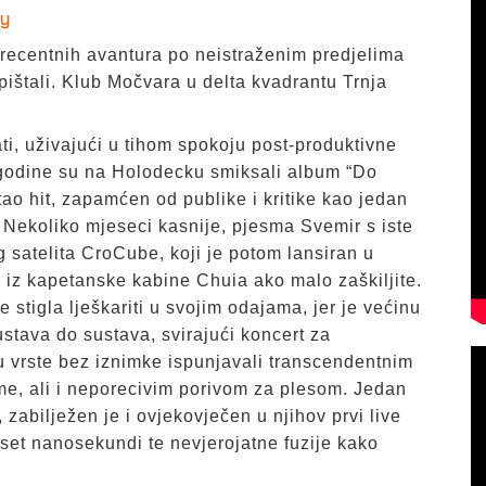
fy
 recentnih avantura po neistraženim predjelima
ištali. Klub Močvara u delta kvadrantu Trnja
, uživajući u tihom spokoju post-produktivne
e godine su na Holodecku smiksali album “Do
tao hit, zapamćen od publike i kritike kao jedan
 Nekoliko mjeseci kasnije, pjesma Svemir s iste
 satelita CroCube, koji je potom lansiran u
je iz kapetanske kabine Chuia ako malo zaškiljite.
stigla lješkariti u svojim odajama, jer je većinu
stava do sustava, svirajući koncert za
vrste bez iznimke ispunjavali transcendentnim
me, ali i neporecivim porivom za plesom. Jedan
zabilježen je i ovjekovječen u njihov prvi live
eset nanosekundi te nevjerojatne fuzije kako