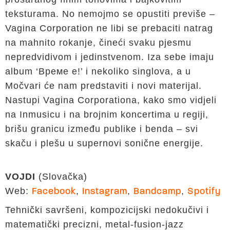
teksturama. No nemojmo se opustiti previše –
Vagina Corporation ne libi se prebaciti natrag
na mahnito rokanje, čineći svaku pjesmu
nepredvidivom i jedinstvenom. Iza sebe imaju
album ‘Време е!’ i nekoliko singlova, a u
Močvari će nam predstaviti i novi materijal.
Nastupi Vagina Corporationa, kako smo vidjeli
na Inmusicu i na brojnim koncertima u regiji,
brišu granicu između publike i benda – svi
skaču i plešu u supernovi sonične energije.
VOJDI
(Slovačka)
Web:
,
,
,
Facebook
Instagram
Bandcamp
Spotify
Tehnički savršeni, kompozicijski nedokučivi i
matematički precizni, metal-fusion-jazz