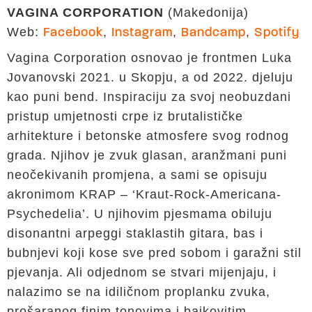
VAGINA CORPORATION
(Makedonija)
Web:
,
,
,
Facebook
Instagram
Bandcamp
Spotify
Vagina Corporation osnovao je frontmen Luka
Jovanovski 2021. u Skopju, a od 2022. djeluju
kao puni bend. Inspiraciju za svoj neobuzdani
pristup umjetnosti crpe iz brutalističke
arhitekture i betonske atmosfere svog rodnog
grada. Njihov je zvuk glasan, aranžmani puni
neočekivanih promjena, a sami se opisuju
akronimom KRAP – ‘Kraut-Rock-Americana-
Psychedelia’. U njihovim pjesmama obiluju
disonantni arpeggi staklastih gitara, bas i
bubnjevi koji kose sve pred sobom i garažni stil
pjevanja. Ali odjednom se stvari mijenjaju, i
nalazimo se na idiličnom proplanku zvuka,
prošaranog finim tonovima i bajkovitim