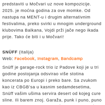
predstaviti u Močvari uz nove kompozicije.
2025. je moćna godina za ove momke. Od
nastupa na MENT-u i drugim alternativnim
festivalima, preko svirki u mnogim underground
klubovima Balkana, Vojdi prži jače nego ikada
prije. Tako će biti i u Močvari!
SNÜFF
(Italija)
Web:
,
,
Facebook
Instagram
Bandcamp
Snüff je garage-rock trio iz Padove koji je u tri
godine postojanja odsvirao više stotina
koncerata po Europi i preko bare. Sa zvukom
kao iz CBGB’sa u kasnim sedamdesetima,
Snüff vašim ušima servira desert od kojeg cure
sline. Ili barem znoj. Garaža, punk i puno, puno