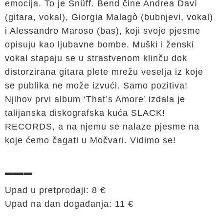
emocija. To je Snüff. Bend čine Andrea Davì
(gitara, vokal), Giorgia Malagò (bubnjevi, vokal)
i Alessandro Maroso (bas), koji svoje pjesme
opisuju kao ljubavne bombe. Muški i ženski
vokal stapaju se u strastvenom klinču dok
distorzirana gitara plete mrežu veselja iz koje
se publika ne može izvući. Samo pozitiva!
Njihov prvi album ‘That’s Amore’ izdala je
talijanska diskografska kuća SLACK!
RECORDS, a na njemu se nalaze pjesme na
koje ćemo čagati u Močvari. Vidimo se!
▬▬▬
Upad u pretprodaji: 8 €
Upad na dan događanja: 11 €