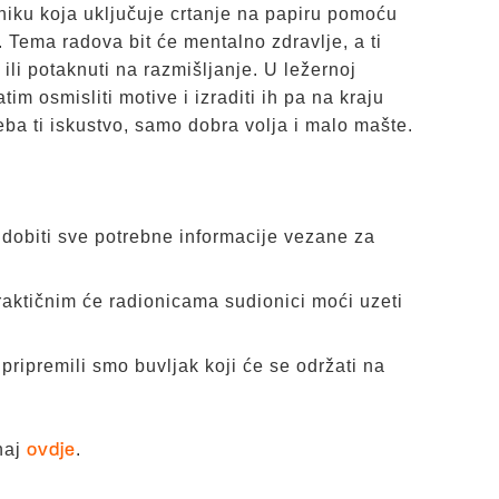
niku koja uključuje crtanje na papiru pomoću
d. Tema radova bit će mentalno zdravlje, a ti
i ili potaknuti na razmišljanje. U ležernoj
im osmisliti motive i izraditi ih pa na kraju
eba ti iskustvo, samo dobra volja i malo mašte.
 dobiti sve potrebne informacije vezane za
raktičnim će radionicama sudionici moći uzeti
 pripremili smo buvljak koji će se održati na
naj
.
ovdje