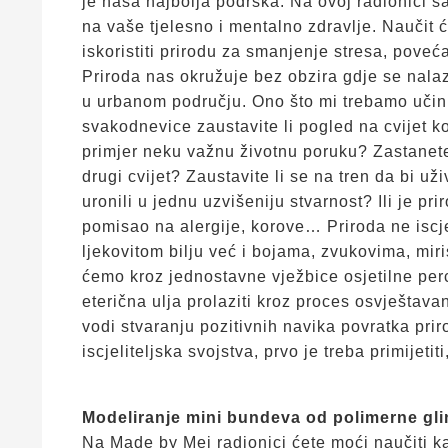
je naša najbolja podrška. Na ovoj radionici s
na vaše tjelesno i mentalno zdravlje. Naučit 
iskoristiti prirodu za smanjenje stresa, pove
Priroda nas okružuje bez obzira gdje se nal
u urbanom području. Ono što mi trebamo učiniti
svakodnevice zaustavite li pogled na cvijet k
primjer neku važnu životnu poruku? Zastanete l
drugi cvijet? Zaustavite li se na tren da bi u
uronili u jednu uzvišeniju stvarnost? Ili je p
pomisao na alergije, korove… Priroda ne iscj
ljekovitom bilju već i bojama, zvukovima, miri
ćemo kroz jednostavne vježbice osjetilne perc
eterična ulja prolaziti kroz proces osvještava
vodi stvaranju pozitivnih navika povratka prirod
iscjeliteljska svojstva, prvo je treba primijetit
Modeliranje mini bundeva od polimerne gli
Na Made by Mei radionici ćete moći naučiti kak