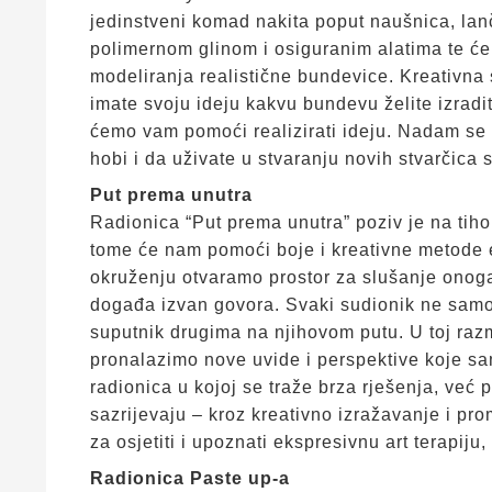
jedinstveni komad nakita poput naušnica, lanč
polimernom glinom i osiguranim alatima te ć
modeliranja realistične bundevice. Kreativna
imate svoju ideju kakvu bundevu želite izradit
ćemo vam pomoći realizirati ideju. Nadam se 
hobi i da uživate u stvaranju novih stvarčica
Put prema unutra
Radionica “Put prema unutra” poziv je na tiho 
tome će nam pomoći boje i kreativne metode 
okruženju otvaramo prostor za slušanje onoga š
događa izvan govora. Svaki sudionik ne samo d
suputnik drugima na njihovom putu. U toj razm
pronalazimo nove uvide i perspektive koje sam
radionica u kojoj se traže brza rješenja, već
sazrijevaju – kroz kreativno izražavanje i proma
za osjetiti i upoznati ekspresivnu art terapiju,
Radionica Paste up-a