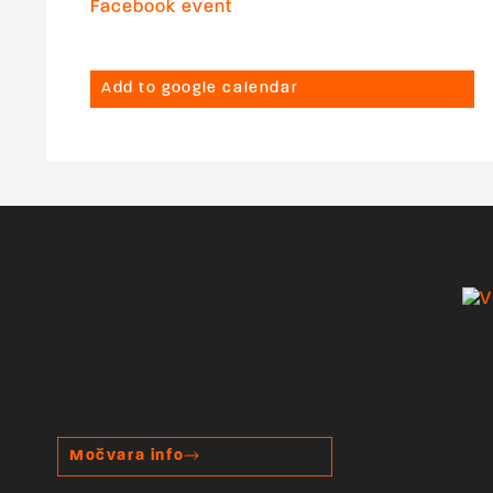
Facebook event
Add to google calendar
Močvara info