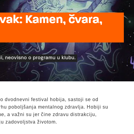
vak: Kamen, čvara,
i, neovisno o programu u klubu.
 dvodnevni festival hobija, sastoji se od
svrhu poboljšanja mentalnog zdravlja. Hobiji su
, a važni su jer čine zdravu distrakciju,
ju zadovoljstva životom.