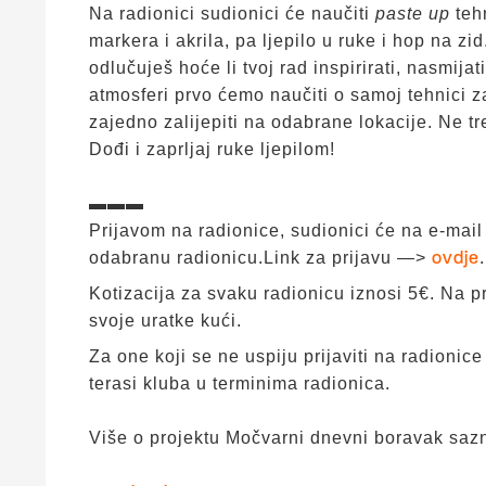
Na radionici sudionici će naučiti
paste up
teh
markera i akrila, pa ljepilo u ruke i hop na zi
odlučuješ hoće li tvoj rad inspirirati, nasmijat
atmosferi prvo ćemo naučiti o samoj tehnici zat
zajedno zalijepiti na odabrane lokacije. Ne tr
Dođi i zaprljaj ruke ljepilom!
▬▬▬
Prijavom na radionice, sudionici će na e-mail
odabranu radionicu.Link za prijavu —>
.
ovdje
Kotizacija za svaku radionicu iznosi 5€. Na p
svoje uratke kući.
Za one koji se ne uspiju prijaviti na radionice
terasi kluba u terminima radionica.
Više o projektu Močvarni dnevni boravak saz