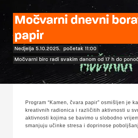
Močvarni dnevni bora
papir
Nedjelja 5.10.2025.
početak 11:00
Močvarni birc radi svakim danom od 17 h do ponoć
Program “Kamen, čvara papir” osmišljen je kao
kreativnih radionica i različitih aktivnosti u 
aktivnosti kojima se bavimo u slobodno vrijeme
smanjuju učinke stresa i doprinose poboljšan