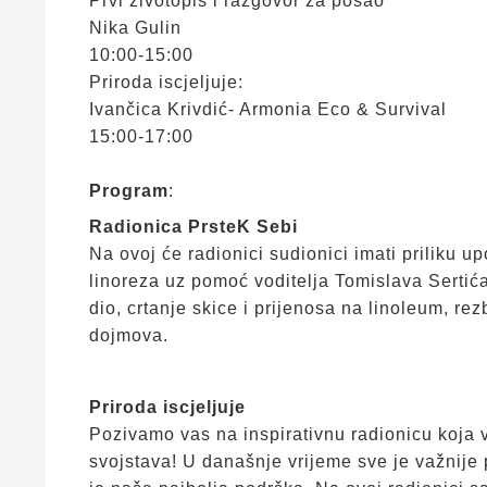
Prvi životopis i razgovor za posao
Nika Gulin
10:00-15:00
Priroda iscjeljuje:
Ivančica Krivdić- Armonia Eco & Survival
15:00-17:00
Program
:
Radionica PrsteK Sebi
Na ovoj će radionici sudionici imati priliku u
linoreza uz pomoć voditelja Tomislava Sertića.
dio, crtanje skice i prijenosa na linoleum, re
dojmova.
Priroda iscjeljuje
Pozivamo vas na inspirativnu radionicu koja vod
svojstava! U današnje vrijeme sve je važnije 