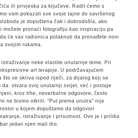
ića ili privjeska za ključeve. Radit ćemo s
emo vam pokazati sve svoje tajne do savršenog
 sloboda je dopuštena čak i dobrodošla, ako
i možete pronaći fotografiju kao inspiraciju pa
da će vas radionica potaknuti da pronađete novi
 sa svojim rukama.
istraživanje neke vlastite unutarnje teme. Pri
ekspresivne art terapije. U podržavajućem
to se skriva ispod riječi, za dijalog koji se
a otvara svoj unutarnji svijet, već i postaje
jeni, kroz tihe, neverbalne odgovore, često
i ne bismo otkrili. “Put prema unutra” nije
 prostor u kojem dopuštamo da odgovori
tranje, istraživanje i prisutnost. Ovo je i prilika
 bar jedan njen mali dio.