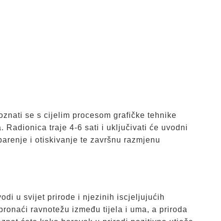
poznati se s cijelim procesom grafičke tehnike
 Radionica traje 4-6 sati i uključivati će uvodni
zbarenje i otiskivanje te završnu razmjenu
i u svijet prirode i njezinih iscjeljujućih
pronaći ravnotežu između tijela i uma, a priroda