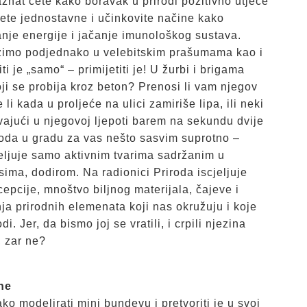
aznat ćete kako boravak u prirodi pozitivno utječe
ćete jednostavne i učinkovite načine kako
ćanje energije i jačanje imunološkog sustava.
azimo podjednako u velebitskim prašumama kao i
 je „samo“ – primijetiti je! U žurbi i brigama
oji se probija kroz beton? Prenosi li vam njegov
i kada u proljeće na ulici zamiriše lipa, ili neki
živajući u njegovoj ljepoti barem na sekundu dvije
riroda u gradu za vas nešto sasvim suprotno –
eljuje samo aktivnim tvarima sadržanim u
sima, dodirom. Na radionici Priroda iscjeljuje
epcije, mnoštvo biljnog materijala, čajeve i
nja prirodnih elemenata koji nas okružuju i koje
i. Jer, da bismo joj se vratili, i crpili njezina
i, zar ne?
ne
o modelirati mini bundevu i pretvoriti je u svoj