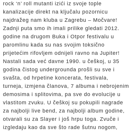
rock ‘n’ roll mutanti izići iz svoje tople
kanalizacije direkt na ključalu pozornicu
najdražeg nam kluba u Zagrebu – Močvare!
Zadnji puta smo ih imali prilike gledati 2012.
godine na drugom Buka i Otpor festivalu u
paromlinu kada su nas svojim toksično
prijetećim rifovljem odnijeli ravno na Jupiter!
Nastali sada već davne 1990. u češkoj, u 35
godina čistog undergrounda prošli su sve i
svašta, od hrpetine koncerata, festivala,
turneja, izmjena članova, 7 albuma i nebrojenim
demosima i splitovima, pa sve do evolucije u
vlastitom zvuku. U češkoj su pokupili nagrade
za najbolji live bend, za najbolji album godine,
otvarali su za Slayer i još hrpu toga. Zvuče i
izgledaju kao da sve što rade šutnu nogom,