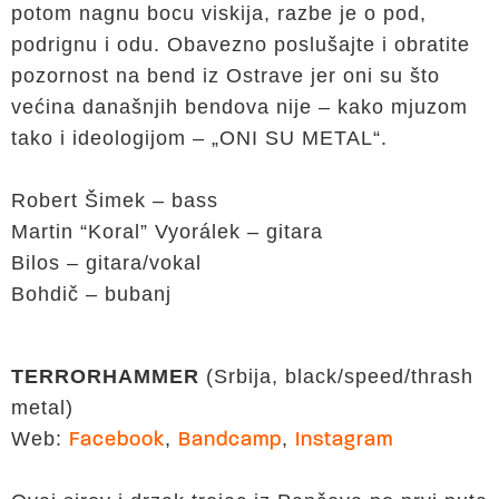
potom nagnu bocu viskija, razbe je o pod,
podrignu i odu. Obavezno poslušajte i obratite
pozornost na bend iz Ostrave jer oni su što
većina današnjih bendova nije – kako mjuzom
tako i ideologijom – „ONI SU METAL“.
Robert Šimek – bass
Martin “Koral” Vyorálek – gitara
Bilos – gitara/vokal
Bohdič – bubanj
TERRORHAMMER
(Srbija, black/speed/thrash
metal)
Web:
,
,
Facebook
Bandcamp
Instagram