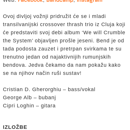
Web:
,
,
Facebook
Bandcamp
Instagram
Ovoj divljoj vožnji pridružit će se i mladi
transilvanijski crossover thrash trio iz Cluja koji
će predstaviti svoj debi album ‘We will Crumble
the System’ objavljen prošle jeseni. Bend je od
tada podosta zauzet i pretrpan svirkama te su
trenutno jedan od najaktivnijih rumunjskih
bendova. Jedva čekamo da nam pokažu kako
se na njihov način ruši sustav!
Cristian D. Gherorghiu – bass/vokal
George Alb – bubanj
Cipri Loghin – gitara
IZLOŽBE