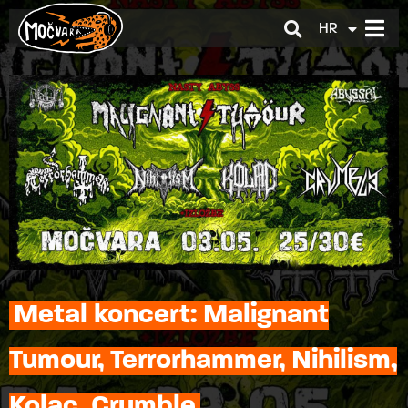
HR
EN
Metal koncert: Malignant
Tumour, Terrorhammer, Nihilism,
Kolac, Crumble