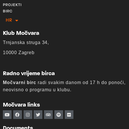
PROJEKTI
BIRC
HR
EN
Klub Močvara
Trnjanska struga 34,
10000 Zagreb
Radno vrijeme birca
Močvarni birc
radi svakim danom od 17 h do ponoći,
neovisno o programu u klubu.
Močvara links
Documents