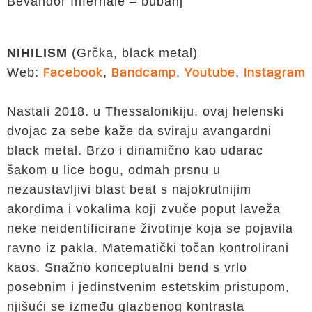
Bevandör Infernale – bubanj
NIHILISM
(Grčka, black metal)
Web:
,
,
,
Facebook
Bandcamp
Youtube
Instagram
Nastali 2018. u Thessalonikiju, ovaj helenski
dvojac za sebe kaže da sviraju avangardni
black metal. Brzo i dinamično kao udarac
šakom u lice bogu, odmah prsnu u
nezaustavljivi blast beat s najokrutnijim
akordima i vokalima koji zvuče poput laveža
neke neidentificirane životinje koja se pojavila
ravno iz pakla. Matematički točan kontrolirani
kaos. Snažno konceptualni bend s vrlo
posebnim i jedinstvenim estetskim pristupom,
njišući se između glazbenog kontrasta