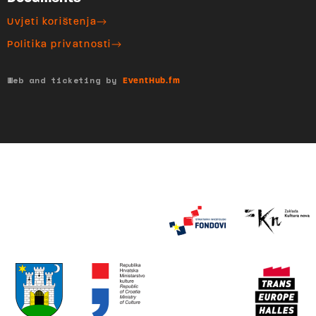
Uvjeti korištenja
Politika privatnosti
Web and ticketing by
EventHub.fm