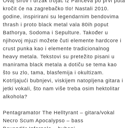
Ovaj sirov i drzak trojac iz Pančeva po prvi puta
kročit će na zagrebačko tlo! Nastali 2010.
godine, inspirirani su legendarnim bendovima
thrash i proto black metal vala 80ih poput
Bathorya, Sodoma i Sepulture. Također u
njihovoj mjuzi možete čuti elemente hardcore i
crust punka kao i elemente tradicionalnog
heavy metala. Tekstovi su pretežito pisani u
manirama black metala a dotiču se tema kao
što su zlo, tama, blasfemija i okultizam.
Kotrljajući bubnjevi, viskijem natopljena gitara i
jetki vokali, što nam više treba osim hektolitar
alkohola?
Pentagramator The Helltyrant – gitara/vokal
Necro Scum Apocalypso – bass