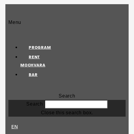
Menu
PROGRAM
RENT
MOCHVARA
BAR
Search
Search
Close this search box.
EN