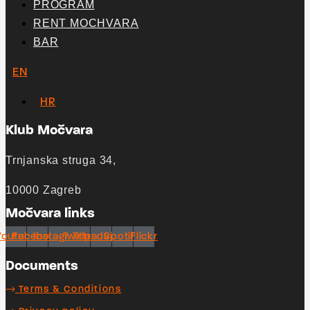
PROGRAM
RENT MOCHVARA
BAR
EN
HR
Klub Močvara
Trnjanska struga 34,
10000 Zagreb
Močvara links
Youtube
Facebook
Instagram
Twitter
Tripadvisor
Spotify
Flickr
Documents
Terms & Conditions