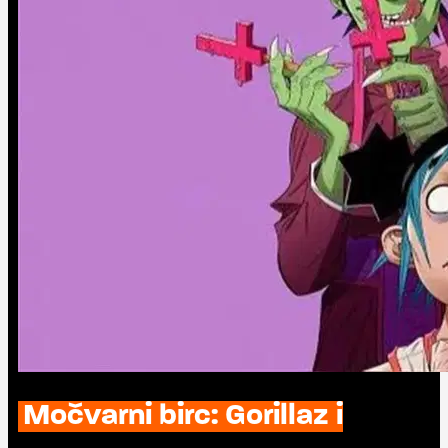
Močvarni birc: Gorillaz i