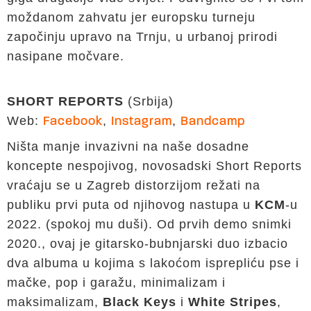
moždanom zahvatu jer europsku turneju
započinju upravo na Trnju, u urbanoj prirodi
nasipane močvare.
SHORT REPORTS
(Srbija)
Web:
,
,
Facebook
Instagram
Bandcamp
Ništa manje invazivni na naše dosadne
koncepte nespojivog, novosadski Short Reports
vraćaju se u Zagreb distorzijom režati na
publiku prvi puta od njihovog nastupa u
KCM
-u
2022. (spokoj mu duši). Od prvih demo snimki
2020., ovaj je gitarsko-bubnjarski duo izbacio
dva albuma u kojima s lakoćom isprepliću pse i
mačke, pop i garažu, minimalizam i
maksimalizam,
Black Keys
i
White Stripes
,