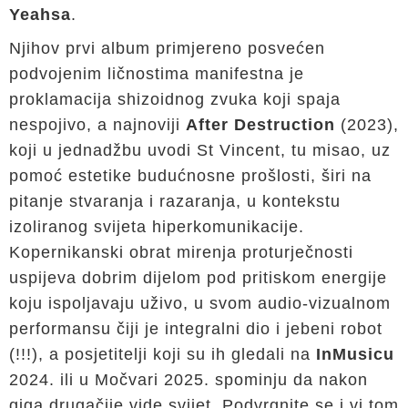
Yeahsa
.
Njihov prvi album primjereno posvećen
podvojenim ličnostima manifestna je
proklamacija shizoidnog zvuka koji spaja
nespojivo, a najnoviji
After Destruction
(2023),
koji u jednadžbu uvodi St Vincent, tu misao, uz
pomoć estetike budućnosne prošlosti, širi na
pitanje stvaranja i razaranja, u kontekstu
izoliranog svijeta hiperkomunikacije.
Kopernikanski obrat mirenja proturječnosti
uspijeva dobrim dijelom pod pritiskom energije
koju ispoljavaju uživo, u svom audio-vizualnom
performansu čiji je integralni dio i jebeni robot
(!!!), a posjetitelji koji su ih gledali na
InMusicu
2024. ili u Močvari 2025. spominju da nakon
giga drugačije vide svijet. Podvrgnite se i vi tom