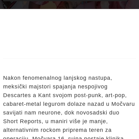
Nakon fenomenalnog lanjskog nastupa,
meksički majstori spajanja nespojivog
Descartes a Kant svojom post-punk, art-pop,
cabaret-metal legurom dolaze nazad u Močvaru
savijati nam neurone, dok novosadski duo
Short Reports, u maniri više je manje,
alternativnim rockom priprema teren za
operaciju. Močvara 16. rujna postaje klinika