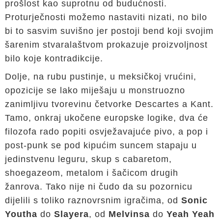
prošlost kao suprotnu od budućnosti.
Proturječnosti možemo nastaviti nizati, no bilo
bi to sasvim suvišno jer postoji bend koji svojim
šarenim stvaralaštvom prokazuje proizvoljnost
bilo koje kontradikcije.
Dolje, na rubu pustinje, u meksičkoj vrućini,
opozicije se lako miješaju u monstruozno
zanimljivu tvorevinu četvorke Descartes a Kant.
Tamo, onkraj ukočene europske logike, dva će
filozofa rado popiti osvježavajuće pivo, a pop i
post-punk se pod kipućim suncem stapaju u
jedinstvenu leguru, skup s cabaretom,
shoegazeom, metalom i šačicom drugih
žanrova. Tako nije ni čudo da su pozornicu
dijelili s toliko raznovrsnim igračima, od
Sonic
Youtha
do
Slayera
, od
Melvinsa
do
Yeah Yeah