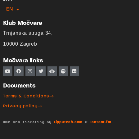
EN
HR
Klub Močvara
Trnjanska struga 34,
10000 Zagreb
Močvara links
Documents
Terms & Conditions
Privacy policy
Web and ticketing by
&
Lipputech.com
Tootoot.fm