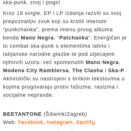
ska-punk, znoj i pogo!
Kroz 18 single, EP i LP izdanja razvili su svoj
prepoznatljiv zvuk koji su krstili imenom
“punkchanka”, prema imenu prvog albuma
benda
Mano Negra
, “
Patchanka
”. Energičan je
to combat ska-punk s elementima latino i
talijanske narodne glazbe te pod utjecajem
njihovih uzora: već spomenutih
Mano Negra
,
Modena City Ramblersa
,
The Clasha
i
Ska-P
.
Aktivistički su nastrojeni s britkim tekstovima u
kojima progovaraju protiv fašizma, rasizma i
socijalne nepravde.
BEETANTONE
(Šibenik/Zagreb)
Web:
,
,
Facebook
Instagram
Spotify