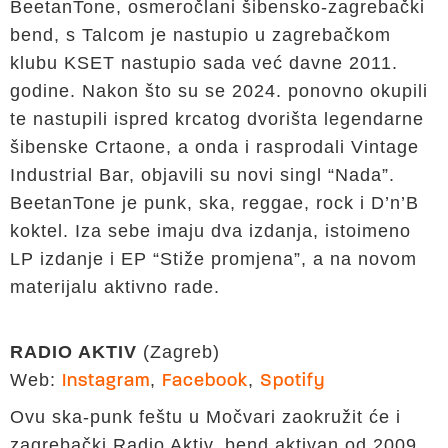
BeetanTone, osmeročlani šibensko-zagrebački
bend, s Talcom je nastupio u zagrebačkom
klubu KSET nastupio sada već davne 2011.
godine. Nakon što su se 2024. ponovno okupili
te nastupili ispred krcatog dvorišta legendarne
šibenske Crtaone, a onda i rasprodali Vintage
Industrial Bar, objavili su novi singl “Nada”.
BeetanTone je punk, ska, reggae, rock i D’n’B
koktel. Iza sebe imaju dva izdanja, istoimeno
LP izdanje i EP “Stiže promjena”, a na novom
materijalu aktivno rade.
RADIO AKTIV
(Zagreb)
Web:
,
,
Instagram
Facebook
Spotify
Ovu ska-punk feštu u Močvari zaokružit će i
zagrebački Radio Aktiv, bend aktivan od 2009.