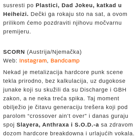
susresti po
Plastici, Dad Jokeu, katkad u
Heiheizi.
Dečki ga rokaju sto na sat, a ovom
prilikom ćemo pozdraviti njihovu močvarnu
premijeru.
SCORN
(Austrija/Njemačka)
Web:
,
Instagram
Bandcamp
Nekad je metalizacija hardcore punk scene
tekla prirodno, bez kalkulacija, uz dugokose
junake koji su skužili da su Discharge i GBH
zakon, a ne neka treća spika. Taj moment
obilježio je čitavu generaciju trešera koji pod
parolom “crossover ain’t over” i danas guraju
spoj
Slayera, Anthraxa i S.O.D.-a
sa zdravom
dozom hardcore breakdowna i urlajućih vokala.