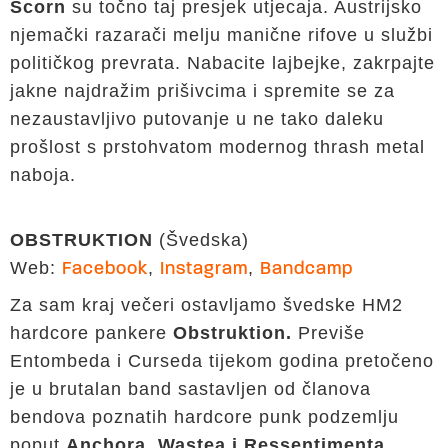
Scorn
su točno taj presjek utjecaja. Austrijsko
njemački razarači melju manične rifove u službi
političkog prevrata. Nabacite lajbejke, zakrpajte
jakne najdražim prišivcima i spremite se za
nezaustavljivo putovanje u ne tako daleku
prošlost s prstohvatom modernog thrash metal
naboja.
OBSTRUKTION
(Švedska)
Web:
,
,
Facebook
Instagram
Bandcamp
Za sam kraj večeri ostavljamo švedske HM2
hardcore pankere
Obstruktion.
Previše
Entombeda i Curseda tijekom godina pretočeno
je u brutalan band sastavljen od članova
bendova poznatih hardcore punk podzemlju
poput
Anchora, Wastea i Ressentimenta.