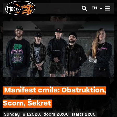
EN
HR
Manifest crnila: Obstruktion,
Scorn, Šekret
Sunday 18.1.2026.
doors 20:00
starts 21:00