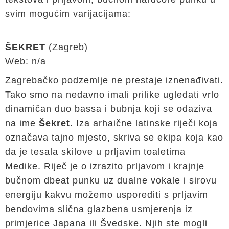
svim mogućim varijacijama:
ŠEKRET
(Zagreb)
Web: n/a
Zagrebačko podzemlje ne prestaje iznenađivati.
Tako smo na nedavno imali prilike ugledati vrlo
dinamičan duo bassa i bubnja koji se odaziva
na ime
Šekret.
Iza arhaične latinske riječi koja
označava tajno mjesto, skriva se ekipa koja kao
da je tesala skilove u prljavim toaletima
Medike. Riječ je o izrazito prljavom i krajnje
bučnom dbeat punku uz dualne vokale i sirovu
energiju kakvu možemo usporediti s prljavim
bendovima slična glazbena usmjerenja iz
primjerice Japana ili Švedske. Njih ste mogli