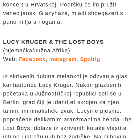
koncert u Hrvatskoj. Podršku će im pružiti
venecijanski Glazyhaze, mladi shoegazeri s
puno milja u nogama.
LUCY KRUGER & THE LOST BOYS
(Njemačka/Južna Afrika)
Web:
,
,
Facebook
Instagram
Spotify
Iz skrivenih dubina melankolije odzvanja glas
kantautorice Lucy Kruger. Nakon glazbenih
početaka u Južnoafričkoj republici seli se u
Berlin, grad čiji je identitet skrojen za njen
tamni, minimalistički zvuk. Lucyine pjesme,
popraćene delikatnim aranžmanima benda The
Lost Boys, dolaze iz skrivenih kutaka vlastite
intime i istražuju ih bez zadrške. Na njihovim