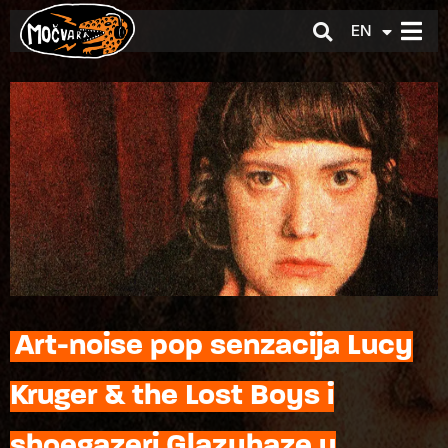
EN
HR
Art-noise pop senzacija Lucy
Kruger & the Lost Boys i
shoegazeri Glazyhaze u