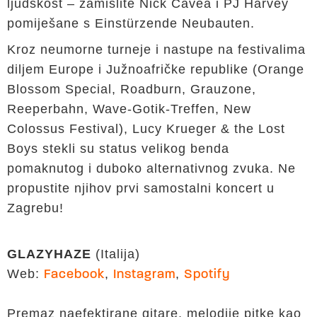
ljudskost – zamislite Nick Cavea i PJ Harvey
pomiješane s Einstürzende Neubauten.
Kroz neumorne turneje i nastupe na festivalima
diljem Europe i Južnoafričke republike (Orange
Blossom Special, Roadburn, Grauzone,
Reeperbahn, Wave-Gotik-Treffen, New
Colossus Festival), Lucy Krueger & the Lost
Boys stekli su status velikog benda
pomaknutog i duboko alternativnog zvuka. Ne
propustite njihov prvi samostalni koncert u
Zagrebu!
GLAZYHAZE
(Italija)
Web:
,
,
Facebook
Instagram
Spotify
Premaz naefektirane gitare, melodije pitke kao