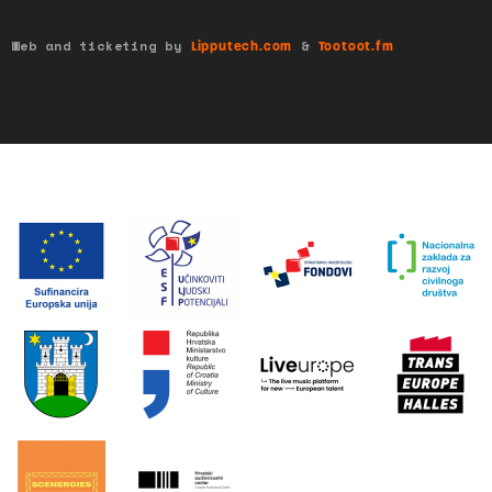
Web and ticketing by
&
Lipputech.com
Tootoot.fm