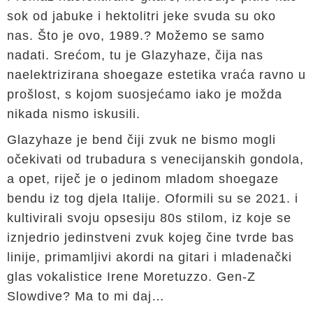
sok od jabuke i hektolitri jeke svuda su oko
nas. Što je ovo, 1989.? Možemo se samo
nadati. Srećom, tu je Glazyhaze, čija nas
naelektrizirana shoegaze estetika vraća ravno u
prošlost, s kojom suosjećamo iako je možda
nikada nismo iskusili.
Glazyhaze je bend čiji zvuk ne bismo mogli
očekivati od trubadura s venecijanskih gondola,
a opet, riječ je o jedinom mladom shoegaze
bendu iz tog djela Italije. Oformili su se 2021. i
kultivirali svoju opsesiju 80s stilom, iz koje se
iznjedrio jedinstveni zvuk kojeg čine tvrde bas
linije, primamljivi akordi na gitari i mladenački
glas vokalistice Irene Moretuzzo. Gen-Z
Slowdive? Ma to mi daj…