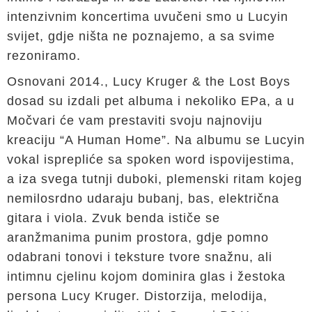
intenzivnim koncertima uvučeni smo u Lucyin
svijet, gdje ništa ne poznajemo, a sa svime
rezoniramo.
Osnovani 2014., Lucy Kruger & the Lost Boys
dosad su izdali pet albuma i nekoliko EPa, a u
Močvari će vam prestaviti svoju najnoviju
kreaciju “A Human Home”. Na albumu se Lucyin
vokal isprepliće sa spoken word ispovijestima,
a iza svega tutnji duboki, plemenski ritam kojeg
nemilosrdno udaraju bubanj, bas, električna
gitara i viola. Zvuk benda ističe se
aranžmanima punim prostora, gdje pomno
odabrani tonovi i teksture tvore snažnu, ali
intimnu cjelinu kojom dominira glas i žestoka
persona Lucy Kruger. Distorzija, melodija,