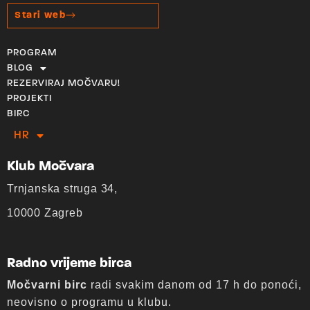
Stari web
PROGRAM
BLOG
REZERVIRAJ MOČVARU!
PROJEKTI
BIRC
HR
EN
Klub Močvara
Trnjanska struga 34,
10000 Zagreb
Radno vrijeme birca
Močvarni birc
radi svakim danom od 17 h do ponoći,
neovisno o programu u klubu.