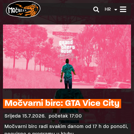
HR
EN
Močvarni birc: GTA Vice City
Srijeda 15.7.2026.
početak 17:00
Močvarni birc radi svakim danom od 17 h do ponoći,