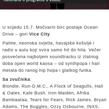
neovisno o programu u klubu.
U srijedu 15.7. Močvarni birc postaje Ocean
Drive – gori
Vice City
.
Palme, neonska svjetla, havajske košulje i
radio u autu koji svira samo hit do hita. Večer
posvećena najboljem soundtracku iz zlatnog
doba open world kaosa – od synthpopa i hair
metala do ranog hip hopa i glatkog funka.
Sa zvučnika
:
Blondie, Run-D.M.C., A Flock of Seagulls, Hall
& Oates, Kate Bush, Iron Maiden, Afrika
Bambaataa, Tears for Fears, Rick James, Bryan
Adams, The Buggles, Ozzy Osbourne, INXS,