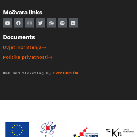
Močvara links
Documents
Uvjeti korištenja
Politika privatnosti
Web and ticketing by
EventHub.fm