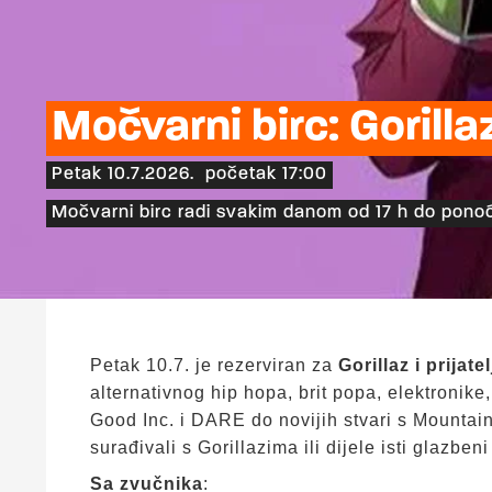
Močvarni birc: Gorillaz 
Petak 10.7.2026.
početak 17:00
Močvarni birc radi svakim danom od 17 h do ponoć
Petak 10.7. je rezerviran za
Gorillaz i prijatel
alternativnog hip hopa, brit popa, elektronik
Good Inc. i DARE do novijih stvari s Mountain
surađivali s Gorillazima ili dijele isti glazbeni
Sa zvučnika
: