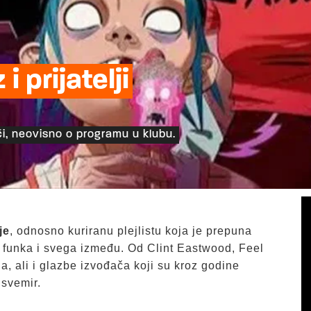
i prijatelji
i, neovisno o programu u klubu.
je
, odnosno kuriranu plejlistu koja je prepuna
e, funka i svega između. Od Clint Eastwood, Feel
a, ali i glazbe izvođača koji su kroz godine
 svemir.