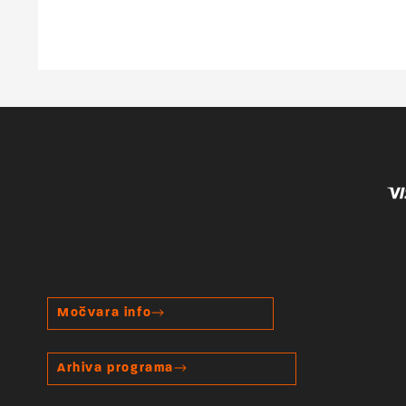
Močvara info
Arhiva programa