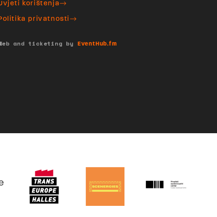
Uvjeti korištenja
Politika privatnosti
Web and ticketing by
EventHub.fm