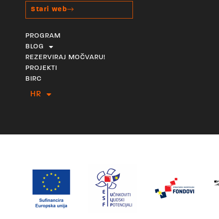
Stari web
PROGRAM
BLOG
REZERVIRAJ MOČVARU!
PROJEKTI
BIRC
HR
EN