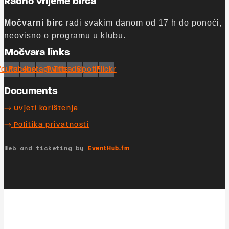
Radno vrijeme birca
Močvarni birc
radi svakim danom od 17 h do ponoći,
neovisno o programu u klubu.
Močvara links
Youtube
Facebook
Instagram
Twitter
Tripadvisor
Spotify
Flickr
Documents
Uvjeti korištenja
Politika privatnosti
Web and ticketing by
EventHub.fm