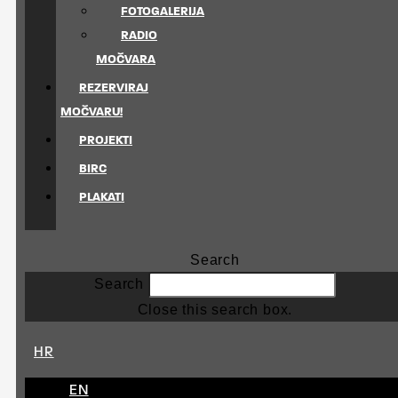
FOTOGALERIJA
RADIO
MOČVARA
REZERVIRAJ
MOČVARU!
PROJEKTI
BIRC
PLAKATI
Search
Search
Close this search box.
HR
EN