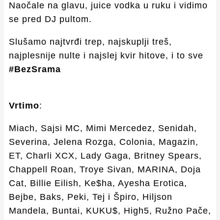
Naočale na glavu, juice vodka u ruku i vidimo
se pred DJ pultom.
Slušamo najtvrđi trep, najskuplji treš,
najplesnije nulte i najslej kvir hitove, i to sve
#BezSrama
Vrtimo
:
Miach, Sajsi MC, Mimi Mercedez, Senidah,
Severina, Jelena Rozga, Colonia, Magazin,
ET, Charli XCX, Lady Gaga, Britney Spears,
Chappell Roan, Troye Sivan, MARINA, Doja
Cat, Billie Eilish, Ke$ha, Ayesha Erotica,
Bejbe, Baks, Peki, Tej i Špiro, Hiljson
Mandela, Buntai, KUKU$, High5, Ružno Pače,