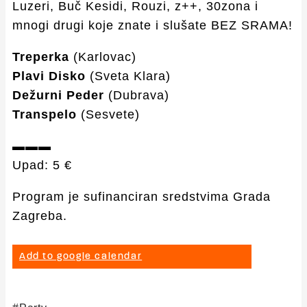
Luzeri, Buč Kesidi, Rouzi, z++, 30zona i
mnogi drugi koje znate i slušate BEZ SRAMA!
Treperka
(Karlovac)
Plavi Disko
(Sveta Klara)
Dežurni Peder
(Dubrava)
Transpelo
(Sesvete)
▬▬▬
Upad: 5 €
Program je sufinanciran sredstvima Grada
Zagreba.
Add to google calendar