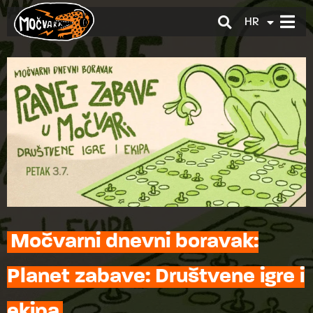
HR
EN
Močvarni dnevni boravak:
Planet zabave: Društvene igre i
ekipa