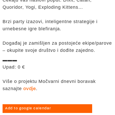
Čekaju vas naslovi poput: Dixit, Catan,
Quoridor, Yogi, Exploding Kittens…
Brzi party izazovi, inteligentne strategije i
urnebesne igre blefiranja.
Događaj je zamišljen za postojeće ekipe/parove
– okupite svoje društvo i dođite zajedno.
▬▬▬
Upad: 0 €
Više o projektu Močvarni dnevni boravak
saznajte
.
ovdje
Add to google calendar