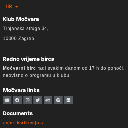
HR
EN
Klub Močvara
Trnjanska struga 34,
10000 Zagreb
Radno vrijeme birca
Močvarni birc
radi svakim danom od 17 h do ponoći,
neovisno o programu u klubu.
Močvara links
Documents
Uvjeti korištenja