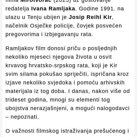
filma
Mirotvorac
(2025) uz gostovanje
redatelja
Ivana Ramljaka
. Godine 1991. na
ulazu u Tenju ubijen je
Josip Reihl Kir
,
načelnik Osječke policije, čovjek posvećen
pregovorima i izbjegavanju rata.
Ramljakov film donosi priču o posljednjih
nekoliko mjeseci njegova života u osvit
krvavog hrvatsko-srpskog rata, koji je Kir
svim silama pokušao spriječiti, ispričana kroz
izjave nekoliko svjedoka i pomoću arhivskih
materijala iz tog doba. I danas, nakon više od
trideset godina, mnogi su elementi tog
ubojstva nerazjašnjeni, a mogući nalogodavci
– nepoznati.
O važnosti filmskog istraživanja prešućenog i