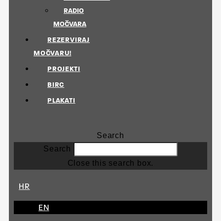
RADIO
MOČVARA
REZERVIRAJ
MOČVARU!
PROJEKTI
BIRC
PLAKATI
Search
Search
Close this search box.
HR
EN