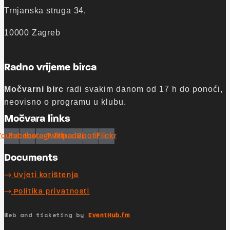
Trnjanska struga 34,
10000 Zagreb
Radno vrijeme birca
Močvarni birc
radi svakim danom od 17 h do ponoći,
neovisno o programu u klubu.
Močvara links
Youtube
Facebook
Instagram
Twitter
Tripadvisor
Spotify
Flickr
Documents
Uvjeti korištenja
Politika privatnosti
Web and ticketing by
EventHub.fm