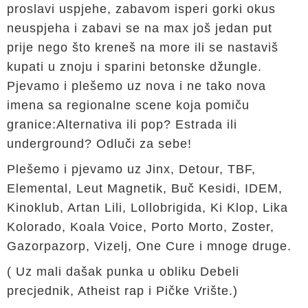
proslavi uspjehe, zabavom isperi gorki okus
neuspjeha i zabavi se na max još jedan put
prije nego što kreneš na more ili se nastaviš
kupati u znoju i sparini betonske džungle.
Pjevamo i plešemo uz nova i ne tako nova
imena sa regionalne scene koja pomiču
granice:Alternativa ili pop? Estrada ili
underground? Odluči za sebe!
Plešemo i pjevamo uz
Jinx, Detour, TBF,
Elemental, Leut Magnetik,
Buč Kesidi, IDEM,
Kinoklub, Artan Lili, Lollobrigida, Ki Klop, Lika
Kolorado, Koala Voice, Porto Morto, Zoster,
Gazorpazorp, Vizelj, One Cure i mnoge druge.
( Uz mali dašak punka u obliku Debeli
precjednik,
Atheist rap i Pičke Vrište
.)