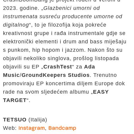
2023. godine. „
Glazbenici umorni od
instrumenata susreću producente umorne od
digitalnog
“, to je filozofija koja pokreće
kreativnost grupe i rađa instrumentale gdje se
elektronički elementi i drum and bass miješaju
s punkom, hip hopom i jazzom. Nakon što su
objavili nekoliko singlova, prošlog listopada
objavili su EP „
CrashTest
“ za
Ada
Music
/
GroundKeepers Studios
. Trenutno
promoviraju EP koncertima diljem Europe dok
rade na svom sljedećem albumu „
EASY
TARGET
“.
TETSUO
(Italija)
Web:
,
Instagram
Bandcamp