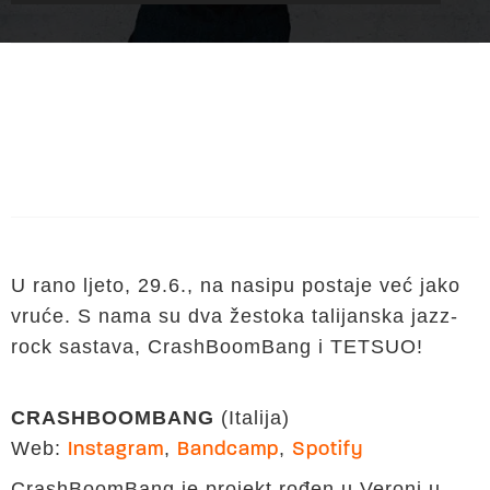
U rano ljeto, 29.6., na nasipu postaje već jako
vruće. S nama su dva žestoka talijanska jazz-
rock sastava, CrashBoomBang i TETSUO!
CRASHBOOMBANG
(Italija)
Web:
,
,
Instagram
Bandcamp
Spotify
CrashBoomBang je projekt rođen u Veroni u