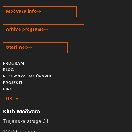
Močvara info
Arhiva programa
Stari web
PROGRAM
BLOG
REZERVIRAJ MOČVARU!
PROJEKTI
BIRC
HR
EN
Klub Močvara
Trnjanska struga 34,
10000 Zagreb