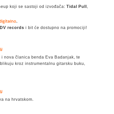
ineup koji se sastoji od izvođača:
Tidal Pull
,
.
digitalno
DV records
i bit će dostupno na promociji!
fy
 i nova članica benda Eva Badanjak, te
blikuju kroz instrumentalnu gitarsku buku,
fy
eva na hrvatskom.