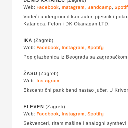
DENIS KATANEC
(Zagreb)
Web:
,
,
,
Facebook
Instagram
Bandcamp
Spoti
Vodeći underground kantautor, pjesnik i pokr
Kataneca, Felon i DK Okanagan LTD.
IKA
(Zagreb)
Web:
,
,
Facebook
Instagram
Spotify
Pop glazbenica iz Beograda sa zagrebačkom a
ŽASU
(Zagreb)
Web:
Instagram
Ekscentrični pank bend nastao jučer. U Kriv
ELEVEN
(Zagreb)
Web:
,
,
Facebook
Instagram
Spotify
Sekvenceri, ritam mašine i analogni synthevi