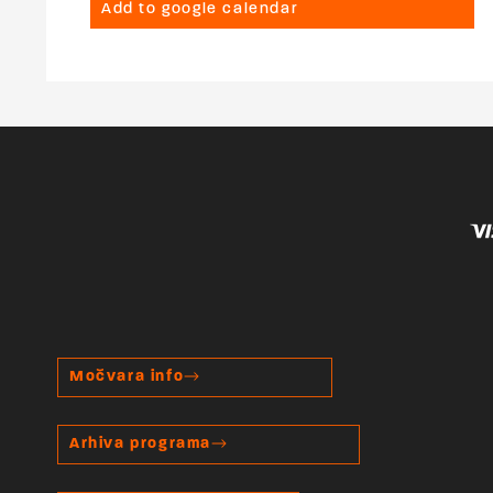
Add to google calendar
Močvara info
Arhiva programa