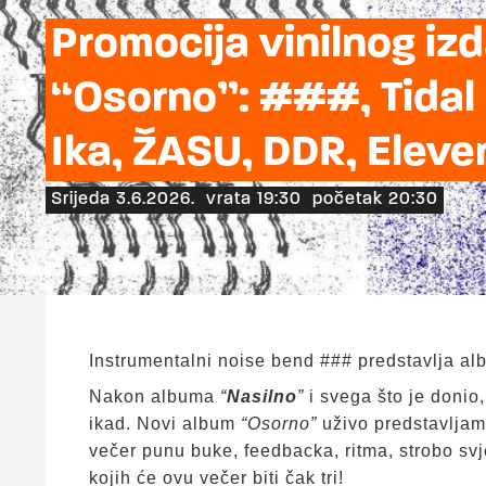
Promocija vinilnog iz
“Osorno”: ###, Tidal 
Ika, ŽASU, DDR, Eleve
Srijeda 3.6.2026.
vrata 19:30
početak 20:30
Instrumentalni noise bend ### predstavlja al
Nakon albuma
“
Nasilno
”
i svega što je donio,
ikad. Novi album
“Osorno”
uživo predstavljam
večer punu buke, feedbacka, ritma, strobo svjet
kojih će ovu večer biti čak tri!