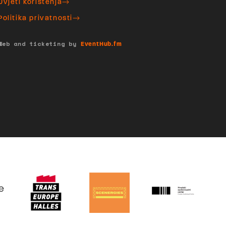
Uvjeti korištenja
Politika privatnosti
Web and ticketing by
EventHub.fm