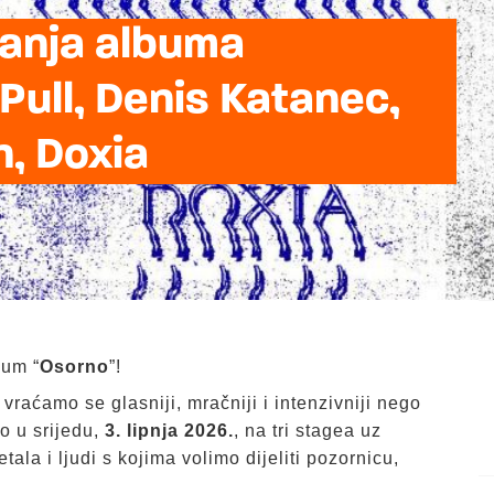
danja albuma
Pull, Denis Katanec,
n, Doxia
bum “
Osorno
”!
 vraćamo se glasniji, mračniji i intenzivniji nego
o u srijedu,
3. lipnja 2026.
, na tri stagea uz
ala i ljudi s kojima volimo dijeliti pozornicu,