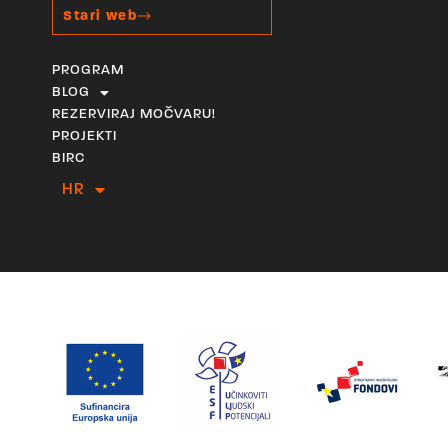
Stari web
PROGRAM
BLOG
REZERVIRAJ MOČVARU!
PROJEKTI
BIRC
HR
EN