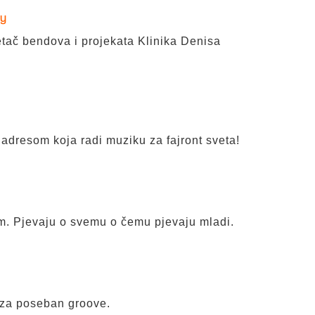
fy
etač bendova i projekata Klinika Denisa
dresom koja radi muziku za fajront sveta!
om. Pjevaju o svemu o čemu pjevaju mladi.
 za poseban groove.