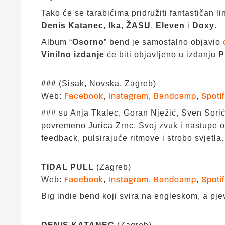
Tako će se tarabićima pridružiti fantastičan l
Denis Katanec
,
Ika
,
ŽASU
,
Eleven
i
Doxy
.
Album “
Osorno
” bend je samostalno objavio
Vinilno izdanje
će biti objavljeno u izdanju
P
###
(Sisak, Novska, Zagreb)
Web:
,
,
,
Facebook
Instagram
Bandcamp
Spoti
### su Anja Tkalec, Goran Nježić, Sven Sorić
povremeno Jurica Zrnc. Svoj zvuk i nastupe o
feedback, pulsirajuće ritmove i strobo svjetla.
TIDAL PULL
(Zagreb)
Web:
,
,
,
Facebook
Instagram
Bandcamp
Spoti
Big indie bend koji svira na engleskom, a pj