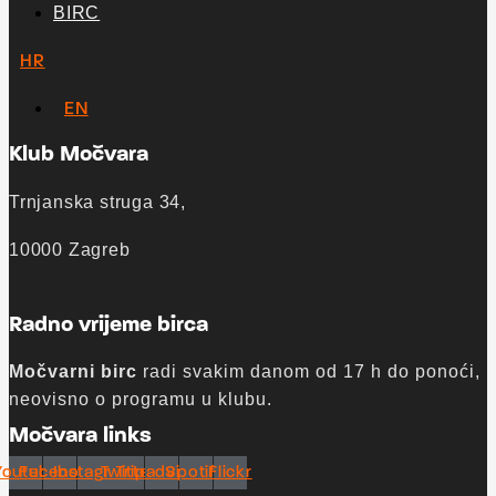
BIRC
HR
EN
Klub Močvara
Trnjanska struga 34,
10000 Zagreb
Radno vrijeme birca
Močvarni birc
radi svakim danom od 17 h do ponoći,
neovisno o programu u klubu.
Močvara links
Youtube
Facebook
Instagram
Twitter
Tripadvisor
Spotify
Flickr