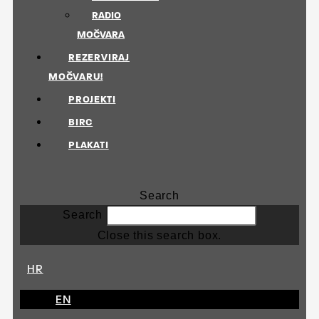
RADIO
MOČVARA
REZERVIRAJ
MOČVARU!
PROJEKTI
BIRC
PLAKATI
Search
Search
Close this search box.
HR
EN