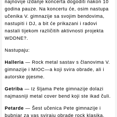
najnovije izdanje koncerta dogoditi nakon 10
godina pauze. Na koncertu će, osim nastupa
učenika V. gimnazije sa svojim bendovima,
nastupiti i DJ, a bit će prikazani i radovi
nastali tijekom različitih aktivnosti projekta
WDDNE?.
Nastupaju:
Halleria
— Rock metal sastav s članovima V.
gimnazije i MIOC—a koji svira obrade, ali i
autorske pjesme.
Getriba
— Iz šljama Pete gimnazije dolazi
najmasniji metal cover bend koji ste ikad čuli.
Petarde
— Šest učenica Pete gimnazije i
bubnjar za vas sviraju obrade rock klasika.