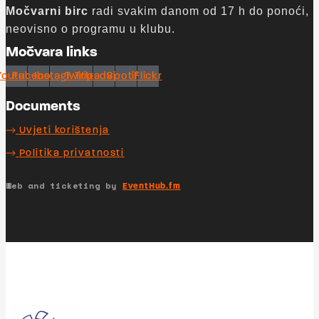
Močvarni birc
radi svakim danom od 17 h do ponoći,
neovisno o programu u klubu.
Močvara links
Youtube
Facebook
Instagram
Twitter
Tripadvisor
Spotify
Flickr
Documents
Uvjeti korištenja
Politika privatnosti
Web and ticketing by
EventHub.fm