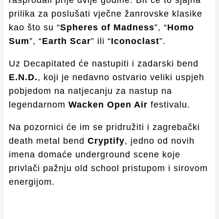
rasprodali prije dvije godine. Bit će to sjajna
prilika za poslušati vječne žanrovske klasike
kao što su “
Spheres of Madness
”, “
Homo
Sum
”, “
Earth Scar
” ili “
Iconoclast
”.
Uz Decapitated će nastupiti i zadarski bend
E.N.D.
, koji je nedavno ostvario veliki uspjeh
pobjedom na natjecanju za nastup na
legendarnom
Wacken Open Air
festivalu.
Na pozornici će im se pridružiti i zagrebački
death metal bend
Cryptify
, jedno od novih
imena domaće underground scene koje
privlači pažnju old school pristupom i sirovom
energijom.