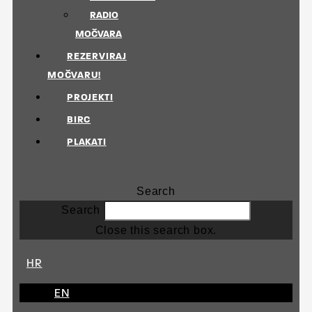
RADIO
MOČVARA
REZERVIRAJ
MOČVARU!
PROJEKTI
BIRC
PLAKATI
Search
Search
Close this search box.
HR
EN