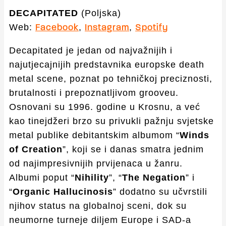
DECAPITATED
(Poljska)
Web:
,
,
Facebook
Instagram
Spotify
Decapitated je jedan od najvažnijih i
najutjecajnijih predstavnika europske death
metal scene, poznat po tehničkoj preciznosti,
brutalnosti i prepoznatljivom grooveu.
Osnovani su 1996. godine u Krosnu, a već
kao tinejdžeri brzo su privukli pažnju svjetske
metal publike debitantskim albumom “
Winds
of Creation
”, koji se i danas smatra jednim
od najimpresivnijih prvijenaca u žanru.
Albumi poput “
Nihility
”, “
The Negation
” i
“
Organic Hallucinosis
” dodatno su učvrstili
njihov status na globalnoj sceni, dok su
neumorne turneje diljem Europe i SAD-a