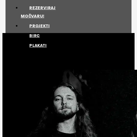
REZERVIRAJ
MOČVARU!
PROJEKTI
BIRC
PLAKATI