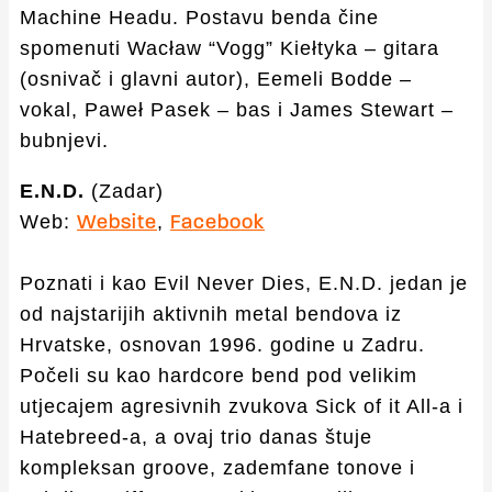
Machine Headu. Postavu benda čine
spomenuti Wacław “Vogg” Kiełtyka – gitara
(osnivač i glavni autor), Eemeli Bodde –
vokal, Paweł Pasek – bas i James Stewart –
bubnjevi.
E.N.D.
(Zadar)
Web:
,
Website
Facebook
Poznati i kao Evil Never Dies, E.N.D. jedan je
od najstarijih aktivnih metal bendova iz
Hrvatske, osnovan 1996. godine u Zadru.
Počeli su kao hardcore bend pod velikim
utjecajem agresivnih zvukova Sick of it All-a i
Hatebreed-a, a ovaj trio danas štuje
kompleksan groove, zademfane tonove i