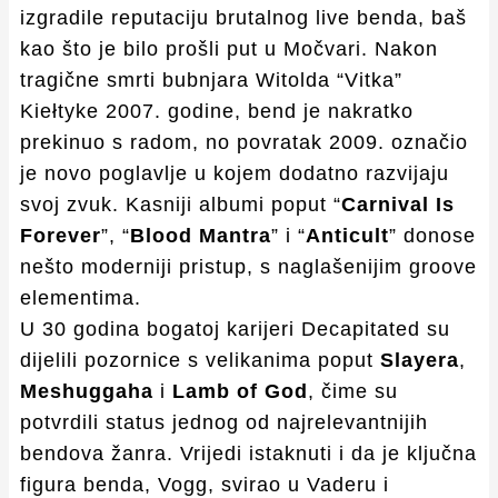
izgradile reputaciju brutalnog live benda, baš
kao što je bilo prošli put u Močvari. Nakon
tragične smrti bubnjara Witolda “Vitka”
Kiełtyke 2007. godine, bend je nakratko
prekinuo s radom, no povratak 2009. označio
je novo poglavlje u kojem dodatno razvijaju
svoj zvuk. Kasniji albumi poput “
Carnival Is
Forever
”, “
Blood Mantra
” i “
Anticult
” donose
nešto moderniji pristup, s naglašenijim groove
elementima.
U 30 godina bogatoj karijeri Decapitated su
dijelili pozornice s velikanima poput
Slayera
,
Meshuggaha
i
Lamb of God
, čime su
potvrdili status jednog od najrelevantnijih
bendova žanra. Vrijedi istaknuti i da je ključna
figura benda, Vogg, svirao u Vaderu i