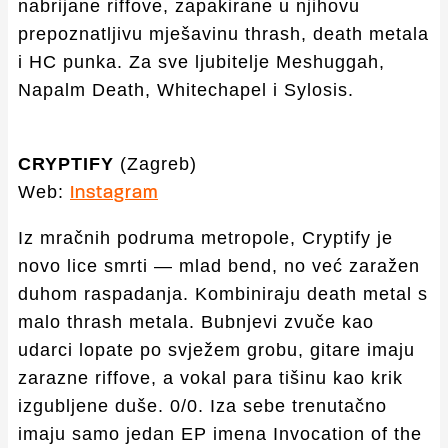
nabrijane riffove, zapakirane u njihovu
prepoznatljivu mješavinu thrash, death metala
i HC punka. Za sve ljubitelje Meshuggah,
Napalm Death, Whitechapel i Sylosis.
CRYPTIFY
(Zagreb)
Web:
Instagram
Iz mračnih podruma metropole, Cryptify je
novo lice smrti — mlad bend, no već zaražen
duhom raspadanja. Kombiniraju death metal s
malo thrash metala. Bubnjevi zvuče kao
udarci lopate po svježem grobu, gitare imaju
zarazne riffove, a vokal para tišinu kao krik
izgubljene duše. 0/0. Iza sebe trenutačno
imaju samo jedan EP imena Invocation of the