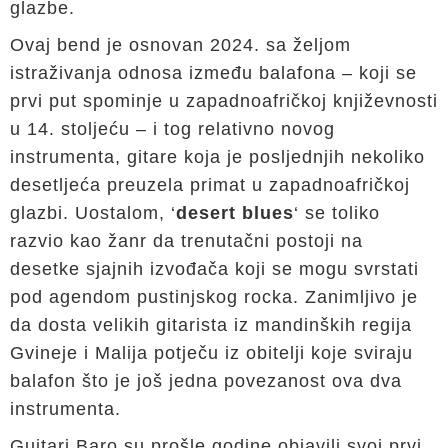
glazbe.
Ovaj bend je osnovan 2024. sa željom
istraživanja odnosa između balafona – koji se
prvi put spominje u zapadnoafričkoj književnosti
u 14. stoljeću – i tog relativno novog
instrumenta, gitare koja je posljednjih nekoliko
desetljeća preuzela primat u zapadnoafričkoj
glazbi. Uostalom, ‘
desert blues
‘ se toliko
razvio kao žanr da trenutačni postoji na
desetke sjajnih izvođača koji se mogu svrstati
pod agendom pustinjskog rocka. Zanimljivo je
da dosta velikih gitarista iz mandinških regija
Gvineje i Malija potječu iz obitelji koje sviraju
balafon što je još jedna povezanost ova dva
instrumenta.
Guitari Baro su prošle godine objavili svoj prvi