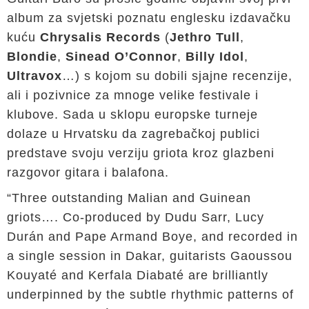
album za svjetski poznatu englesku izdavačku
kuću
Chrysalis Records
(
Jethro Tull
,
Blondie
,
Sinead O’Connor
,
Billy Idol
,
Ultravox
…) s kojom su dobili sjajne recenzije,
ali i pozivnice za mnoge velike festivale i
klubove. Sada u sklopu europske turneje
dolaze u Hrvatsku da zagrebačkoj publici
predstave svoju verziju griota kroz glazbeni
razgovor gitara i balafona.
“Three outstanding Malian and Guinean
griots…. Co-produced by Dudu Sarr, Lucy
Durán and Pape Armand Boye, and recorded in
a single session in Dakar, guitarists Gaoussou
Kouyaté and Kerfala Diabaté are brilliantly
underpinned by the subtle rhythmic patterns of