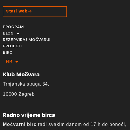
Stari web
PROGRAM
BLOG
REZERVIRAJ MOČVARU!
PROJEKTI
BIRC
HR
EN
Klub Močvara
Trnjanska struga 34,
10000 Zagreb
Radno vrijeme birca
Močvarni birc
radi svakim danom od 17 h do ponoći,