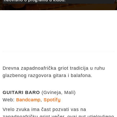
neovisno o programu u klubu.
Drevna zapadnoafrička griot tradicija u ruhu
glazbenog razgovora gitara i balafona.
GUITARI BARO
(Gvineja, Mali)
Web:
,
Bandcamp
Spotify
Vrelo zvuka ima čast pozvati vas na
zapadnoafričku griot večer, ovaj put utjelovljeno