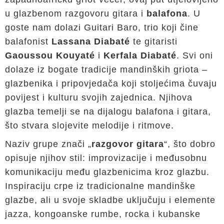
u glazbenom razgovoru gitara i
balafona
. U
goste nam dolazi Guitari Baro, trio koji čine
balafonist
Lassana Diabaté
te gitaristi
Gaoussou Kouyaté
i
Kerfala Diabaté
. Svi oni
dolaze iz bogate tradicije mandinških griota –
glazbenika i pripovjedača koji stoljećima čuvaju
povijest i kulturu svojih zajednica. Njihova
glazba temelji se na dijalogu balafona i gitara,
što stvara slojevite melodije i ritmove.
Naziv grupe znači „
razgovor gitara
“, što dobro
opisuje njihov stil: improvizacije i međusobnu
komunikaciju među glazbenicima kroz glazbu.
Inspiraciju crpe iz tradicionalne mandinške
glazbe, ali u svoje skladbe uključuju i elemente
jazza, kongoanske rumbe, rocka i kubanske