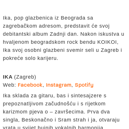
Ika, pop glazbenica iz Beograda sa
zagrebačkom adresom, predstavit će svoj
debitantski album Zadnji dan. Nakon iskustva u
hvaljenom beogradskom rock bendu KOIKOI,
Ika svoj osobni glazbeni svemir seli u Zagreb i
pokreće solo karijeru.
IKA
(Zagreb)
Web:
,
,
Facebook
Instagram
Spotify
Ika sklada za gitaru, bas i sintesajzere s
prepoznatljivom začudnošću i s rijetkom
karizmom pjeva o – završecima. Prva dva
singla, Beskonačno i Sram strah i ja, otvaraju
vrata u svijet bujnih vokalnih harmonija,