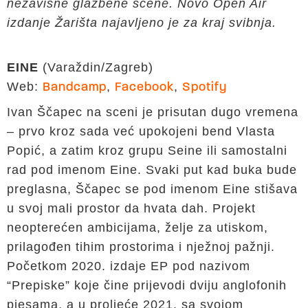
nezavisne glazbene scene. Novo Open Air
izdanje Žarišta najavljeno je za kraj svibnja.
EINE
(Varaždin/Zagreb)
Web:
,
,
Bandcamp
Facebook
Spotify
Ivan Ščapec na sceni je prisutan dugo vremena
– prvo kroz sada već upokojeni bend Vlasta
Popić, a zatim kroz grupu Seine ili samostalni
rad pod imenom Eine. Svaki put kad buka bude
preglasna, Ščapec se pod imenom Eine stišava
u svoj mali prostor da hvata dah. Projekt
neopterećen ambicijama, želje za utiskom,
prilagođen tihim prostorima i nježnoj pažnji.
Početkom 2020. izdaje EP pod nazivom
“Prepiske” koje čine prijevodi dviju anglofonih
pjesama, a u proljeće 2021. sa svojom