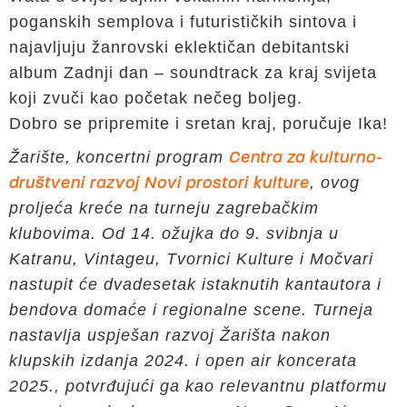
poganskih semplova i futurističkih sintova i
najavljuju žanrovski eklektičan debitantski
album Zadnji dan – soundtrack za kraj svijeta
koji zvuči kao početak nečeg boljeg.
Dobro se pripremite i sretan kraj, poručuje Ika!
Žarište, koncertni program
Centra za kulturno-
, ovog
društveni razvoj Novi prostori kulture
proljeća kreće na turneju zagrebačkim
klubovima. Od 14. ožujka do 9. svibnja u
Katranu, Vintageu, Tvornici Kulture i Močvari
nastupit će dvadesetak istaknutih kantautora i
bendova domaće i regionalne scene. Turneja
nastavlja uspješan razvoj Žarišta nakon
klupskih izdanja 2024. i open air koncerata
2025., potvrđujući ga kao relevantnu platformu