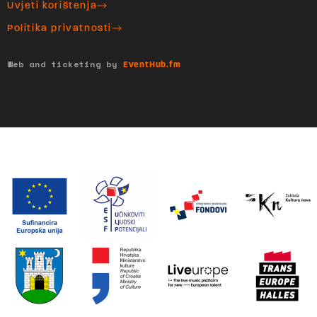
Uvjeti korištenja
Politika privatnosti
Web and ticketing by
EventHub.fm