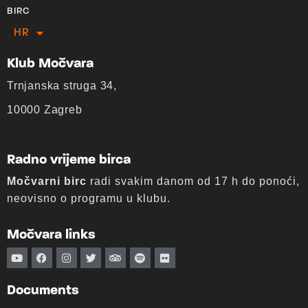
BIRC
HR
EN
Klub Močvara
Trnjanska struga 34,
10000 Zagreb
Radno vrijeme birca
Močvarni birc
radi svakim danom od 17 h do ponoći,
neovisno o programu u klubu.
Močvara links
Documents