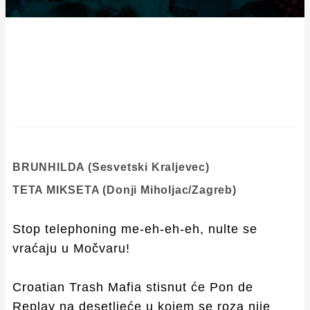
BRUNHILDA (Sesvetski Kraljevec)
TETA MIKSETA (Donji Miholjac/Zagreb)
Stop telephoning me-eh-eh-eh, nulte se
vraćaju u Močvaru!
Croatian Trash Mafia stisnut će Pon de
Replay na desetljeće u kojem se roza nije