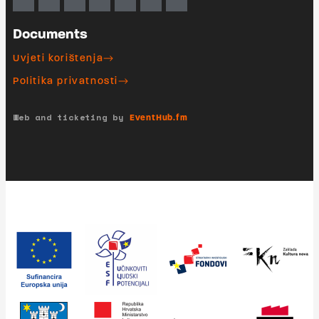
Documents
Uvjeti korištenja
Politika privatnosti
Web and ticketing by
EventHub.fm