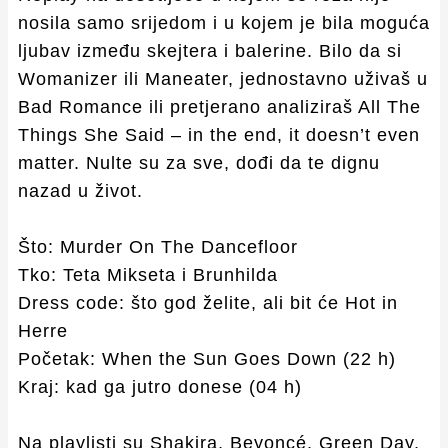
nosila samo srijedom i u kojem je bila moguća
ljubav između skejtera i balerine. Bilo da si
Womanizer ili Maneater, jednostavno uživaš u
Bad Romance ili pretjerano analiziraš All The
Things She Said – in the end, it doesn’t even
matter. Nulte su za sve, dođi da te dignu
nazad u život.
Što: Murder On The Dancefloor
Tko: Teta Mikseta i Brunhilda
Dress code: što god želite, ali bit će Hot in
Herre
Početak: When the Sun Goes Down (22 h)
Kraj: kad ga jutro donese (04 h)
Na playlisti su Shakira, Beyoncé, Green Day,