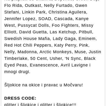
Flo Rida, Outkast, Nelly Furtado, Gwen
Stefani, Linkin Park, Christina Aguilera,
Jennifer Lopez, SOAD, Cascada, Kanye
West, Pussycat Dolls, Foo Fighters, Missy
Elliott, David Guetta, Las Ketchup, Pitbull,
Swedish House Mafia, Lady Gaga, Eminem,
Red Hot Chili Peppers, Katy Perry, Pink,
Nelly, Madonna, Arctic Monkeys, Muse, Justin
Timberlake, 50 Cent, Usher, ‘N Sync, Black
Eyed Peas, Evanescence, Avril Lavigne i
mnogi drugi.
Šljokice na okice i pravac u Močvaru!
DRESS CODE:
glitter i šljokice i glitter i šljokice!!!