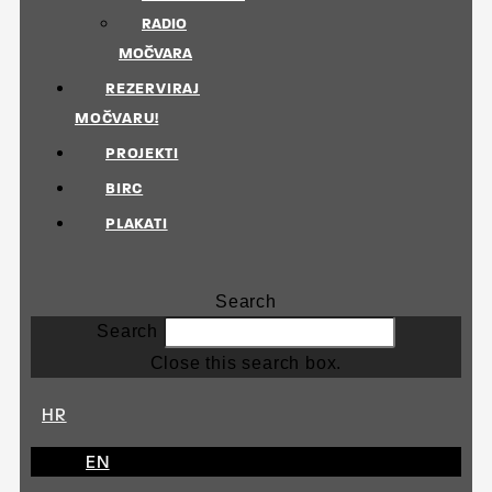
RADIO
MOČVARA
REZERVIRAJ
MOČVARU!
PROJEKTI
BIRC
PLAKATI
Search
Search
Close this search box.
HR
EN