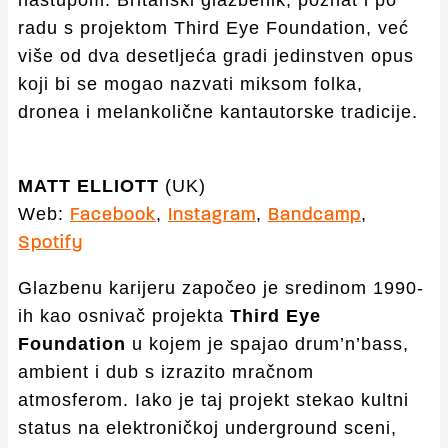
nastupom. Britanski glazbenik, poznat i po
radu s projektom Third Eye Foundation, već
više od dva desetljeća gradi jedinstven opus
koji bi se mogao nazvati miksom folka,
dronea i melankolične kantautorske tradicije.
MATT ELLIOTT
(UK)
Web:
,
,
,
Facebook
Instagram
Bandcamp
Spotify
Glazbenu karijeru započeo je sredinom 1990-
ih kao osnivač projekta
Third Eye
Foundation
u kojem je spajao drum’n’bass,
ambient i dub s izrazito mračnom
atmosferom. Iako je taj projekt stekao kultni
status na elektroničkoj underground sceni,