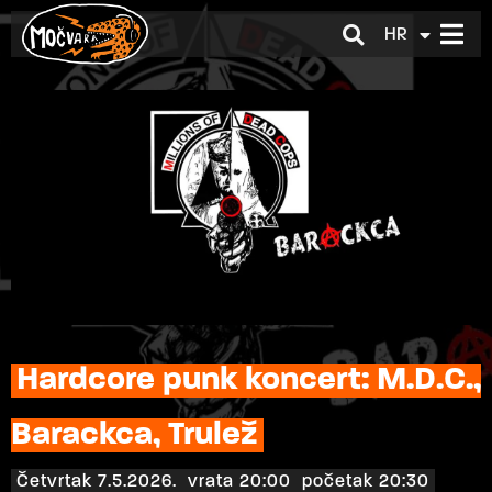
HR
EN
Hardcore punk koncert: M.D.C.,
Barackca, Trulež
Četvrtak 7.5.2026.
vrata 20:00
početak 20:30