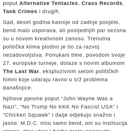
poput
Alternative Tentacles
,
Crass Records
,
Tank Crimes
i drugih.
Sad, deset godina kasnije od zadnje posjete,
bend malo usporava, ali posljednjih par sezona
su u novom kreativnom zanosu. Trenutna
politička klima plodno je tlo za razvoj
nezadovoljstva. Ponukani time, povodom svoje
27. europske turneje, dolaze s novim albumom
The Last War
, eksplozivnim setom političkih
himni koje udaraju ravno u srž problema
današnjice.
Njihove pjesme poput “John Wayne Was a
Nazi”, “No Trump No KKK No Fascist USA” i
“Chicken Squawk” i dalje odjekuju snažno i
jasno. M.D.C. nisu samo bend, oni su institucija