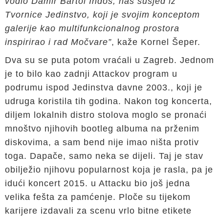
vodio Damir Bartol Indoš, naš susjed iz
Tvornice Jedinstvo, koji je svojim konceptom
galerije kao multifunkcionalnog prostora
inspirirao i rad Močvare”
, kaže Kornel Šeper.
Dva su se puta potom vraćali u Zagreb. Jednom
je to bilo kao zadnji Attackov program u
podrumu ispod Jedinstva davne 2003., koji je
udruga koristila tih godina. Nakon tog koncerta,
diljem lokalnih distro stolova moglo se pronaći
mnoštvo njihovih bootleg albuma na prženim
diskovima, a sam bend nije imao ništa protiv
toga. Dapače, samo neka se dijeli. Taj je stav
obilježio njihovu popularnost koja je rasla, pa je
idući koncert 2015. u Attacku bio još jedna
velika fešta za pamćenje. Ploče su tijekom
karijere izdavali za scenu vrlo bitne etikete