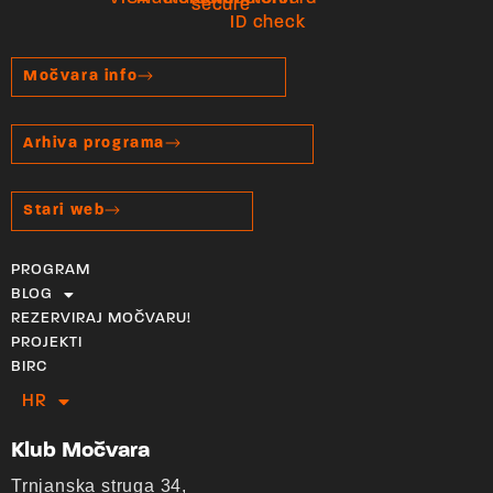
Močvara info
Arhiva programa
Stari web
PROGRAM
BLOG
REZERVIRAJ MOČVARU!
PROJEKTI
BIRC
HR
EN
Klub Močvara
Trnjanska struga 34,