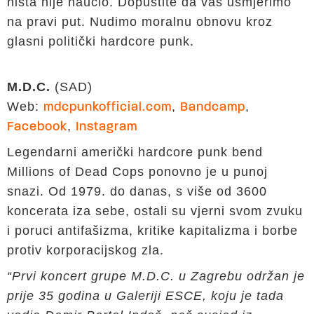
ništa nije naučio. Dopustite da vas usmjerimo
na pravi put. Nudimo moralnu obnovu kroz
glasni politički hardcore punk.
M.D.C.
(SAD)
Web:
,
,
mdcpunkofficial.com
Bandcamp
,
Facebook
Instagram
Legendarni američki hardcore punk bend
Millions of Dead Cops ponovno je u punoj
snazi. Od 1979. do danas, s više od 3600
koncerata iza sebe, ostali su vjerni svom zvuku
i poruci antifašizma, kritike kapitalizma i borbe
protiv korporacijskog zla.
“Prvi koncert grupe M.D.C. u Zagrebu održan je
prije 35 godina u Galeriji ESCE, koju je tada