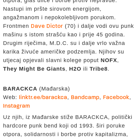
otpora, glas ulice i borbe protiv nepravde.
Nastupi im pršte sirovom energijom,
angažmanom i nepokolebljivom porukom.
Frontmen
(70) i dalje vodi ovu punk
Dave Dictor
mašinu s istom strašću kao i prije 45 godina.
Drugim riječima, M.D.C. su i dalje vrlo važna
karika živuće američke podzemlja. Njihov su
utjecaj opjevali slavni kolege poput
NOFX
,
They Might Be Giants
,
H2O
ili
Tribe8
.
BARACKCA
(Mađarska)
Web:
,
,
,
linktr.ee/barackca
Bandcamp
Facebook
Instagram
Uz njih, iz Mađarske stiže BARACKCA, politički
hardcore punk bend koji od 1993. širi poruke
otpora, solidarnosti i borbe protiv kapitalizma,