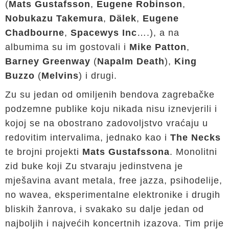
(
Mats Gustafsson
,
Eugene Robinson
,
Nobukazu Takemura
,
Dälek
,
Eugene
Chadbourne
,
Spacewys
Inc
….), a na
albumima su im gostovali i
Mike Patton
,
Barney Greenway
(
Napalm Death
),
King
Buzzo
(
Melvins
) i drugi.
Zu su jedan od omiljenih bendova zagrebačke
podzemne publike koju nikada nisu iznevjerili i
kojoj se na obostrano zadovoljstvo vraćaju u
redovitim intervalima, jednako kao i
The Necks
te brojni projekti
Mats Gustafssona
. Monolitni
zid buke koji Zu stvaraju jedinstvena je
mješavina avant metala, free jazza, psihodelije,
no wavea, eksperimentalne elektronike i drugih
bliskih žanrova, i svakako su dalje jedan od
najboljih i najvećih koncertnih izazova. Tim prije