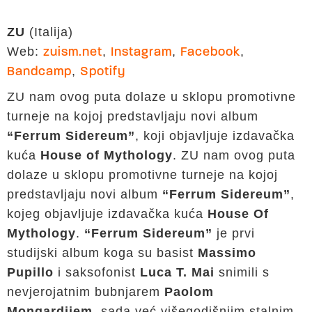
ZU
(Italija)
Web:
,
,
,
zuism.net
Instagram
Facebook
,
Bandcamp
Spotify
ZU nam ovog puta dolaze u sklopu promotivne
turneje na kojoj predstavljaju novi album
“Ferrum Sidereum”
, koji objavljuje izdavačka
kuća
House of Mythology
. ZU nam ovog puta
dolaze u sklopu promotivne turneje na kojoj
predstavljaju novi album
“Ferrum Sidereum”
,
kojeg objavljuje izdavačka kuća
House Of
Mythology
.
“Ferrum Sidereum”
je prvi
studijski album koga su basist
Massimo
Pupillo
i saksofonist
Luca T. Mai
snimili s
nevjerojatnim bubnjarem
Paolom
Mongardijem
, sada već višegodišnjim stalnim