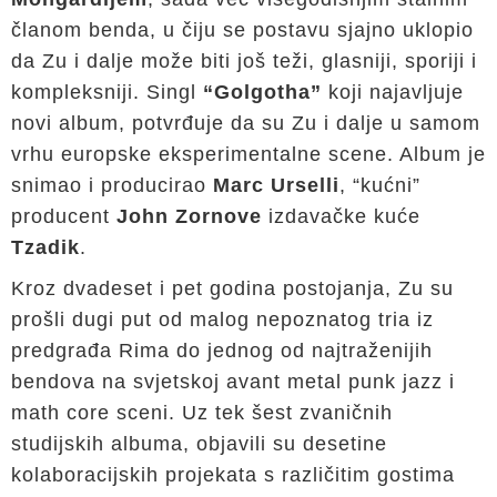
članom benda, u čiju se postavu sjajno uklopio
da Zu i dalje može biti još teži, glasniji, sporiji i
kompleksniji. Singl
“Golgotha”
koji najavljuje
novi album, potvrđuje da su Zu i dalje u samom
vrhu europske eksperimentalne scene. Album je
snimao i producirao
Marc Urselli
, “kućni”
producent
John Zornove
izdavačke kuće
Tzadik
.
Kroz dvadeset i pet godina postojanja, Zu su
prošli dugi put od malog nepoznatog tria iz
predgrađa Rima do jednog od najtraženijih
bendova na svjetskoj avant metal punk jazz i
math core sceni. Uz tek šest zvaničnih
studijskih albuma, objavili su desetine
kolaboracijskih projekata s različitim gostima