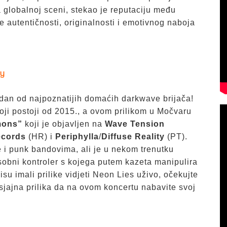
 globalnoj sceni, stekao je reputaciju među
je autentičnosti, originalnosti i emotivnog naboja
fy
edan od najpoznatijih domaćih darkwave brijača!
ji postoji od 2015., a ovom prilikom u Močvaru
ons”
koji je objavljen na
Wave Tension
ecords
(HR) i
Periphylla
/
Diffuse Reality
(PT).
e i punk bandovima, ali je u nekom trenutku
i sobni kontroler s kojega putem kazeta manipulira
su imali prilike vidjeti Neon Lies uživo, očekujte
o sjajna prilika da na ovom koncertu nabavite svoj