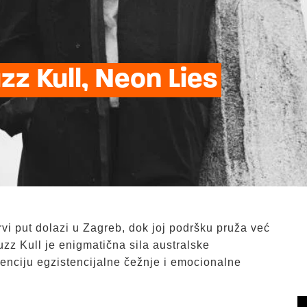
z Kull, Neon Lies
vi put dolazi u Zagreb, dok joj podršku pruža već
zz Kull je enigmatična sila australske
senciju egzistencijalne čežnje i emocionalne