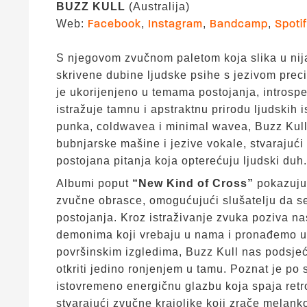
BUZZ KULL
(Australija)
Web:
,
,
,
Facebook
Instagram
Bandcamp
Spoti
S njegovom zvučnom paletom koja slika u nij
skrivene dubine ljudske psihe s jezivom pre
je ukorijenjeno u temama postojanja, introspe
istražuje tamnu i apstraktnu prirodu ljudskih 
punka, coldwavea i minimal wavea, Buzz Kull
bubnjarske mašine i jezive vokale, stvarajući
postojana pitanja koja opterećuju ljudski duh.
Albumi poput
“New Kind of Cross”
pokazuju
zvučne obrasce, omogućujući slušatelju da s
postojanja. Kroz istraživanje zvuka poziva nas
demonima koji vrebaju u nama i pronađemo utj
površinskim izgledima, Buzz Kull nas podsjeć
otkriti jedino ronjenjem u tamu. Poznat je po 
istovremeno energičnu glazbu koja spaja retr
stvarajući zvučne krajolike koji zrače melanko