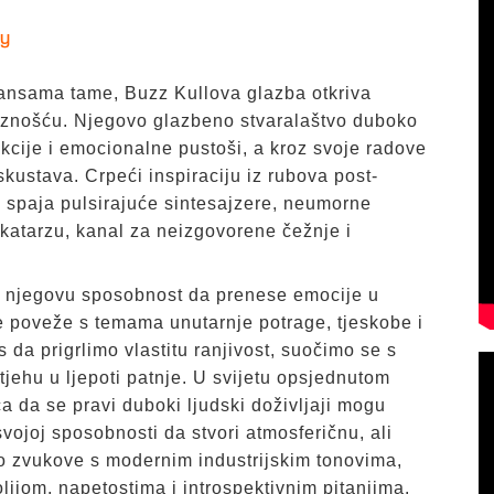
fy
ansama tame, Buzz Kullova glazba otkriva
ciznošću. Njegovo glazbeno stvaralaštvo duboko
kcije i emocionalne pustoši, a kroz svoje radove
iskustava. Crpeći inspiraciju iz rubova post-
 spaja pulsirajuće sintesajzere, neumorne
 katarzu, kanal za neizgovorene čežnje i
 njegovu sposobnost da prenese emocije u
e poveže s temama unutarnje potrage, tjeskobe i
 da prigrlimo vlastitu ranjivost, suočimo se s
ehu u ljepoti patnje. U svijetu opsjednutom
a da se pravi duboki ljudski doživljaji mogu
svojoj sposobnosti da stvori atmosferičnu, ali
o zvukove s modernim industrijskim tonovima,
lijom, napetostima i introspektivnim pitanjima.