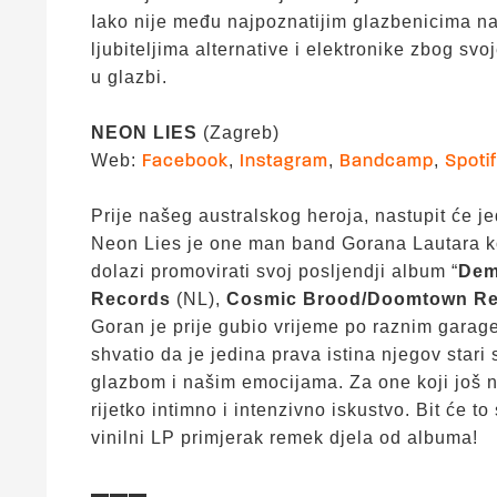
Iako nije među najpoznatijim glazbenicima na
ljubiteljima alternative i elektronike zbog svo
u glazbi.
NEON LIES
(Zagreb)
Web:
,
,
,
Facebook
Instagram
Bandcamp
Spoti
Prije našeg australskog heroja, nastupit će j
Neon Lies je one man band Gorana Lautara ko
dolazi promovirati svoj posljendji album “
Dem
Records
(NL),
Cosmic Brood/Doomtown R
Goran je prije gubio vrijeme po raznim garag
shvatio da je jedina prava istina njegov star
glazbom i našim emocijama. Za one koji još ni
rijetko intimno i intenzivno iskustvo. Bit će t
vinilni LP primjerak remek djela od albuma!
▬▬▬