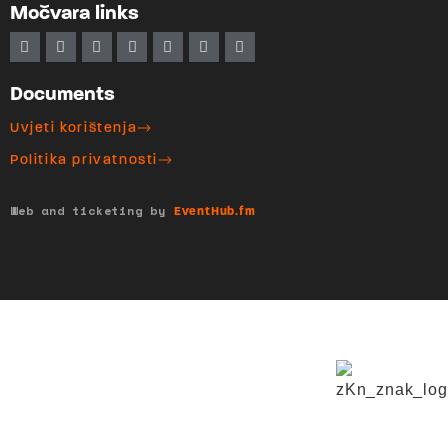
Močvara links
Documents
Uvjeti korištenja
Politika privatnosti
Web and ticketing by
EventHub.fm