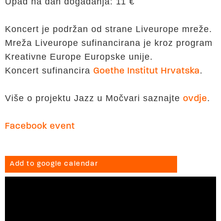
Upad na dan događanja: 11 €
Koncert je podržan od strane Liveurope mreže.
Mreža Liveurope sufinancirana je kroz program
Kreativne Europe Europske unije.
Koncert sufinancira
.
Goethe Institut Hrvatska
Više o projektu Jazz u Močvari saznajte
.
ovdje
Facebook event
Add to google calendar