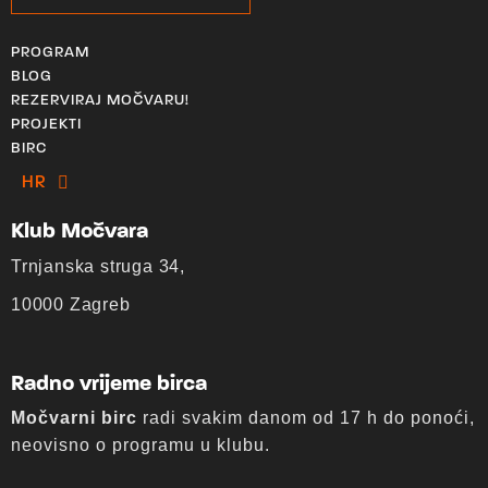
PROGRAM
BLOG
REZERVIRAJ MOČVARU!
PROJEKTI
BIRC
HR
EN
Klub Močvara
Trnjanska struga 34,
10000 Zagreb
Radno vrijeme birca
Močvarni birc
radi svakim danom od 17 h do ponoći,
neovisno o programu u klubu.