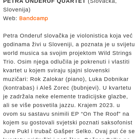
PETRA ONDERUF QUARTET
(Slovačka,
Slovenija)
Web:
Bandcamp
Petra Onderuf slovačka je violonistica koja već
godinama živi u Sloveniji, a poznata je u svijetu
world musica sa svojim projektom Wild Strings
Trio. Osim njega odlučila je pokrenuti i vlastiti
kvartet u kojem sviraju sjajni slovenski
muzičari: Rok Zalokar (piano), Luka Dobnikar
(kontrabas) i Aleš Zorec (bubnjevi). U kvartetu
je zadržala neke elemente tradicijske glazbe,
ali se više posvetila jazzu. Krajem 2023. u
ovom su sastavu snimili EP “On The Roof” na
kojem su gostovali svjetski poznati saksofonist
Jure Pukl i trubač Gašper Selko. Ovaj put će se