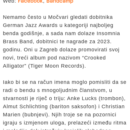
Web:
,
Facebook
Bandcamp
Nemamo često u Močvari gledati dobitnika
German Jazz Awards u kategoriji najboljeg
benda godišnje, a sada nam dolaze Insomnia
Brass Band, dobitnici te nagrade za 2023.
godinu. Oni u Zagreb dolaze promovirati svoj
novi, treći album pod nazivom “Crooked
Alligator” (Tiger Moon Records).
Iako bi se na račun imena moglo pomisliti da se
radi o bendu s mnogoljudnim članstvom, u
stvarnosti je riječ o triju: Anke Lucks (trombon),
Almut Schlichting (bariton saksofon) i Christian
Marien (bubnjevi). Njih troje se na pozornici
igraju s izmjenom uloga, prelazeći između ritma