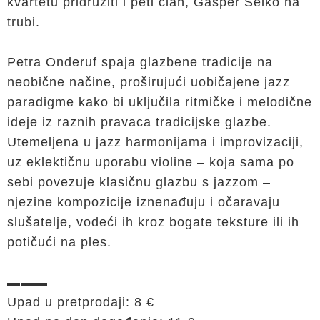
kvartetu pridružiti i peti član, Gašper Selko na
trubi.
Petra Onderuf spaja glazbene tradicije na
neobične načine, proširujući uobičajene jazz
paradigme kako bi uključila ritmičke i melodične
ideje iz raznih pravaca tradicijske glazbe.
Utemeljena u jazz harmonijama i improvizaciji,
uz eklektičnu uporabu violine – koja sama po
sebi povezuje klasičnu glazbu s jazzom –
njezine kompozicije iznenađuju i očaravaju
slušatelje, vodeći ih kroz bogate teksture ili ih
potičući na ples.
▬▬▬
Upad u pretprodaji: 8 €