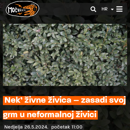
HR
EN
Nek’ živne živica – zasadi svoj
grm u neformalnoj živici
Nedjelja 26.5.2024.
početak 11:00