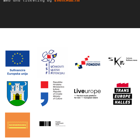
Web and ticketing by
EventHub.fm