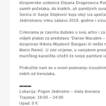
dizajnerske uzdanice Dejana Dragosavca Rute s
samih početaka, do kratkih, ali pamtljivih su
Sorića ili Sanje Stojković koja stoji iza upe
Jedinstvenu vrtnu zabavu 2019. godine i vizu
Cirkorama je zavirila duboko u svoj arhiv i za
vidjeti plakat za predstavu “Danse Macabre – 
dizajnirao Nikola Mijatović Bangavi ili nešto 
Marin Remić. U isto vrijeme, u vanjskom pro
muzičkog kazališta izložit će svoje partiture 
Pridružite nam se u ovom putovanju vizualnim 
nekih od trenutaka.
▬▬▬
Lokacija: Pogon Jedinstvo – mala dvorana
Trajanje: 16:00 – 24:00
Upad: 0 €