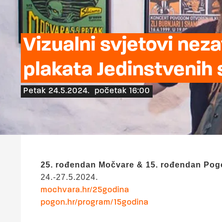
Vizualni svjetovi nez
plakata Jedinstvenih
Petak 24.5.2024.
početak 16:00
25. rođendan Močvare & 15. rođendan Pog
24.-27.5.2024.
mochvara.hr/25godina
pogon.hr/program/15godina