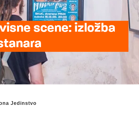
avisne scene: izložba
 stanara
ona Jedinstvo