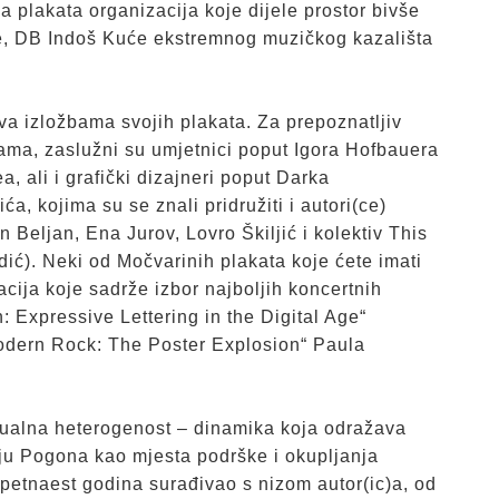
ba plakata organizacija koje dijele prostor bivše
e, DB Indoš Kuće ekstremnog muzičkog kazališta
va izložbama svojih plakata. Za prepoznatljiv
rama, zaslužni su umjetnici poput Igora Hofbauera
, ali i grafički dizajneri poput Darka
a, kojima su se znali pridružiti i autori(ce)
Beljan, Ena Jurov, Lovro Škiljić i kolektiv This
ć). Neki od Močvarinih plakata koje ćete imati
kacija koje sadrže izbor najboljih koncertnih
: Expressive Lettering in the Digital Age“
f Modern Rock: The Poster Explosion“ Paula
zualna heterogenost – dinamika koja odražava
ju Pogona kao mjesta podrške i okupljanja
 petnaest godina surađivao s nizom autor(ic)a, od