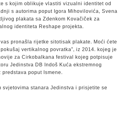
 kojim oblikuje vlastiti vizualni identitet od
radnji s autorima poput Igora Mihovilovića, Svena
čatljivog plakata sa Zdenkom Kovačiček za
alnog identiteta Reshape projekta.
 vas pronašla rijetke sitotisak plakate. Moći ćete
pokušaj vertikalnog povratka”, iz 2014. kojeg je
novije za Cirkobalkana festival kojeg potpisuje
storu Jedinstva DB Indoš Kuća ekstremnog
iz predstava poput Ismene.
svjetovima stanara Jedinstva i prisjetite se