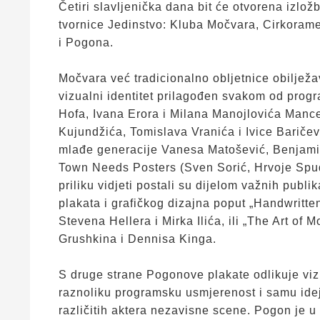
Četiri slavljenička dana bit će otvorena izlož
tvornice Jedinstvo: Kluba Močvara, Cirkoram
i Pogona.
Močvara već tradicionalno obljetnice obilježa
vizualni identitet prilagođen svakom od prog
Hofa, Ivana Erora i Milana Manojlovića Mancea
Kujundžića, Tomislava Vranića i Ivice Baričević
mlađe generacije Vanesa Matošević, Benjamin 
Town Needs Posters (Sven Sorić, Hrvoje Spudi
priliku vidjeti postali su dijelom važnih publi
plakata i grafičkog dizajna poput „Handwritten
Stevena Hellera i Mirka Ilića, ili „The Art o
Grushkina i Dennisa Kinga.
S druge strane Pogonove plakate odlikuje vi
raznoliku programsku usmjerenost i samu ide
različitih aktera nezavisne scene. Pogon je u