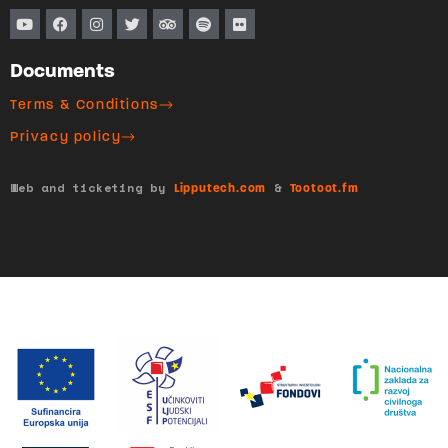
Documents
Terms & Conditions
Privacy policy
Web and ticketing by
&
Lipputech.com
Tootoot.fm