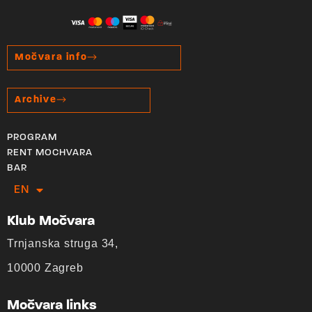
Močvara info
Archive
PROGRAM
RENT MOCHVARA
BAR
EN
HR
Klub Močvara
Trnjanska struga 34,
10000 Zagreb
Močvara links