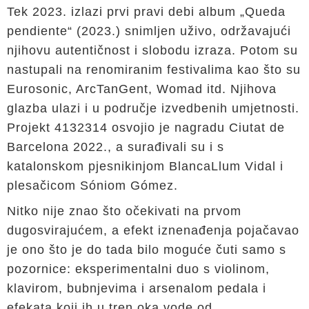
Tek 2023. izlazi prvi pravi debi album „Queda
pendiente“ (2023.) snimljen uživo, održavajući
njihovu autentičnost i slobodu izraza. Potom su
nastupali na renomiranim festivalima kao što su
Eurosonic, ArcTanGent, Womad itd. Njihova
glazba ulazi i u područje izvedbenih umjetnosti.
Projekt 4132314 osvojio je nagradu Ciutat de
Barcelona 2022., a surađivali su i s
katalonskom pjesnikinjom BlancaLlum Vidal i
plesačicom Sóniom Gómez.
Nitko nije znao što očekivati na prvom
dugosvirajućem, a efekt iznenađenja pojačavao
je ono što je do tada bilo moguće čuti samo s
pozornice: eksperimentalni duo s violinom,
klavirom, bubnjevima i arsenalom pedala i
efekata koji ih u tren oka vode od