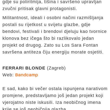
gdje su poliritmija, tišina i savršeno upravljan
zvučni pritisak glavni protagonisti.
Militantnost, ideali i osobni načini razmišljanja
postali su rijetkost u svijetu glazbe, gdje
bendovi, festivali i brendovi djeluju kao tvornice
klonova bez ičega što bi razlikovalo jedan
projekt od drugog. Zato su Los Sara Fontan
savršena antiteza čiju energiju morate osjetiti.
FERRARI BLONDE
(Zagreb)
Web:
Bandcamp
E sad, kako bi večer ostala ispunjena narativom
promjene, predstavljamo još jedan projekt koji
vjerojatno niste iskusili. Iza neobičnog imena
krije se još neobičnija glazba.