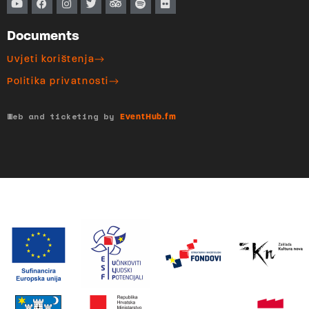
Documents
Uvjeti korištenja
Politika privatnosti
Web and ticketing by
EventHub.fm