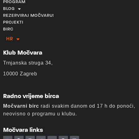
PROGRAM
BLOG
REZERVIRAJ MOČVARU!
PROJEKTI
BIRC
HR
EN
Klub Močvara
Trnjanska struga 34,
10000 Zagreb
Radno vrijeme birca
Močvarni birc
radi svakim danom od 17 h do ponoći,
neovisno o programu u klubu.
Močvara links