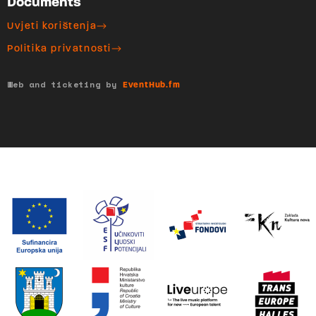
Documents
Uvjeti korištenja
Politika privatnosti
Web and ticketing by
EventHub.fm