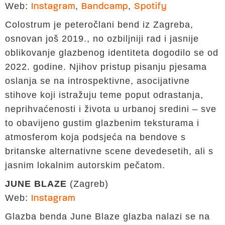
Web:
,
,
Instagram
Bandcamp
Spotify
Colostrum je peteročlani bend iz Zagreba,
osnovan još 2019., no ozbiljniji rad i jasnije
oblikovanje glazbenog identiteta dogodilo se od
2022. godine. Njihov pristup pisanju pjesama
oslanja se na introspektivne, asocijativne
stihove koji istražuju teme poput odrastanja,
neprihvaćenosti i života u urbanoj sredini – sve
to obavijeno gustim glazbenim teksturama i
atmosferom koja podsjeća na bendove s
britanske alternativne scene devedesetih, ali s
jasnim lokalnim autorskim pečatom.
JUNE BLAZE
(Zagreb)
Web:
Instagram
Glazba benda June Blaze glazba nalazi se na