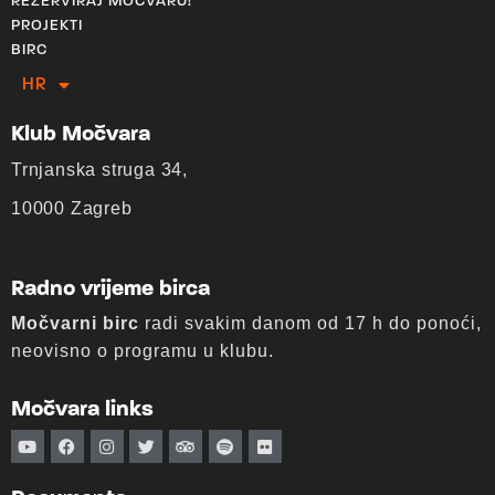
REZERVIRAJ MOČVARU!
PROJEKTI
BIRC
HR
EN
Klub Močvara
Trnjanska struga 34,
10000 Zagreb
Radno vrijeme birca
Močvarni birc
radi svakim danom od 17 h do ponoći,
neovisno o programu u klubu.
Močvara links