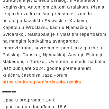
Surađivala je, između ostalog, s Raphaelom
Rogińskim, Antonijem Ziutom Gralakom. Pisala
je glazbu za kazališne predstave, između
ostalog u kazalištu Słowacki u Krakovu,
Kapitolu u Wrocławu, kao i u Njemačkoj i
Švicarskoj. Nastupala je s vlastitim repertoarom
na mnogim festivalima avangardne,
improvizirane, suvremene, pop i jazz glazbe u
Poljskoj, Danskoj, Njemačkoj, Austriji, Estoniji,
Makedoniji i Turskoj. Uvrštena je među najbolje
jazz bubnjare 2024. godine prema anketi
kritičara časopisa Jazz Forum.
https://culture.pl/en/artist/ola-rzepka
▬▬▬
Upad u pretprodaji: 14 €
Upad na dan događanja: 18 €