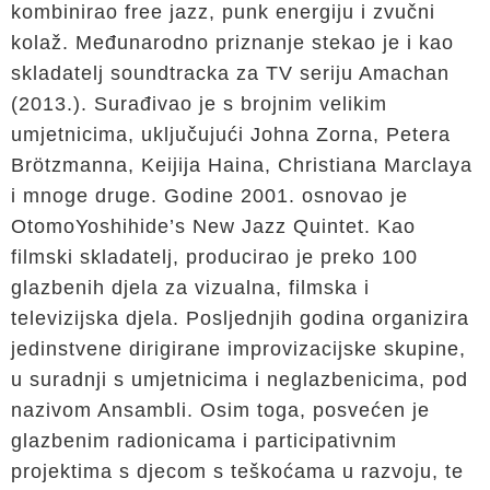
kombinirao free jazz, punk energiju i zvučni
kolaž. Međunarodno priznanje stekao je i kao
skladatelj soundtracka za TV seriju Amachan
(2013.). Surađivao je s brojnim velikim
umjetnicima, uključujući Johna Zorna, Petera
Brötzmanna, Keijija Haina, Christiana Marclaya
i mnoge druge. Godine 2001. osnovao je
OtomoYoshihide’s New Jazz Quintet. Kao
filmski skladatelj, producirao je preko 100
glazbenih djela za vizualna, filmska i
televizijska djela. Posljednjih godina organizira
jedinstvene dirigirane improvizacijske skupine,
u suradnji s umjetnicima i neglazbenicima, pod
nazivom Ansambli. Osim toga, posvećen je
glazbenim radionicama i participativnim
projektima s djecom s teškoćama u razvoju, te