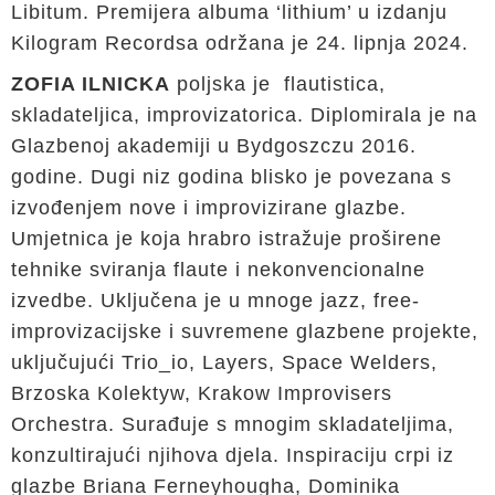
Libitum. Premijera albuma ‘lithium’ u izdanju
Kilogram Recordsa održana je 24. lipnja 2024.
ZOFIA ILNICKA
poljska je flautistica,
skladateljica, improvizatorica. Diplomirala je na
Glazbenoj akademiji u Bydgoszczu 2016.
godine. Dugi niz godina blisko je povezana s
izvođenjem nove i improvizirane glazbe.
Umjetnica je koja hrabro istražuje proširene
tehnike sviranja flaute i nekonvencionalne
izvedbe. Uključena je u mnoge jazz, free-
improvizacijske i suvremene glazbene projekte,
uključujući Trio_io, Layers, Space Welders,
Brzoska Kolektyw, Krakow Improvisers
Orchestra. Surađuje s mnogim skladateljima,
konzultirajući njihova djela. Inspiraciju crpi iz
glazbe Briana Ferneyhougha, Dominika