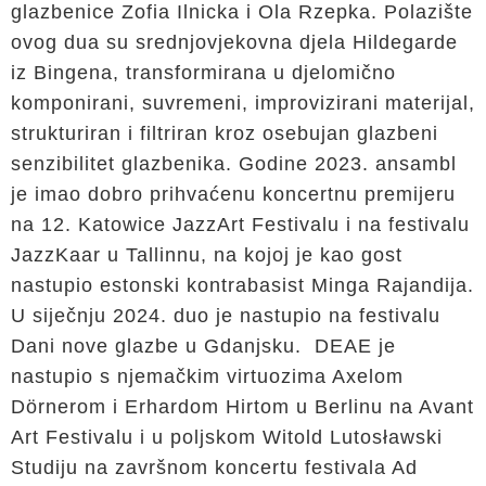
glazbenice Zofia Ilnicka i Ola Rzepka. Polazište
ovog dua su srednjovjekovna djela Hildegarde
iz Bingena, transformirana u djelomično
komponirani, suvremeni, improvizirani materijal,
strukturiran i filtriran kroz osebujan glazbeni
senzibilitet glazbenika. Godine 2023. ansambl
je imao dobro prihvaćenu koncertnu premijeru
na 12. Katowice JazzArt Festivalu i na festivalu
JazzKaar u Tallinnu, na kojoj je kao gost
nastupio estonski kontrabasist Minga Rajandija.
U siječnju 2024. duo je nastupio na festivalu
Dani nove glazbe u Gdanjsku. DEAE je
nastupio s njemačkim virtuozima Axelom
Dörnerom i Erhardom Hirtom u Berlinu na Avant
Art Festivalu i u poljskom Witold Lutosławski
Studiju na završnom koncertu festivala Ad