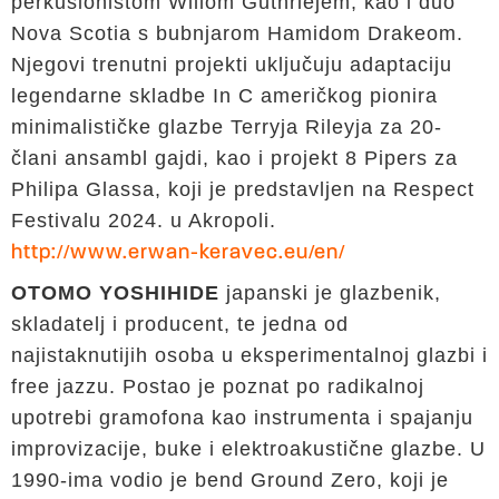
perkusionistom Willom Guthriejem, kao i duo
Nova Scotia s bubnjarom Hamidom Drakeom.
Njegovi trenutni projekti uključuju adaptaciju
legendarne skladbe In C američkog pionira
minimalističke glazbe Terryja Rileyja za 20-
člani ansambl gajdi, kao i projekt 8 Pipers za
Philipa Glassa, koji je predstavljen na Respect
Festivalu 2024. u Akropoli.
http://www.erwan-keravec.eu/en/
OTOMO YOSHIHIDE
japanski je glazbenik,
skladatelj i producent, te jedna od
najistaknutijih osoba u eksperimentalnoj glazbi i
free jazzu. Postao je poznat po radikalnoj
upotrebi gramofona kao instrumenta i spajanju
improvizacije, buke i elektroakustične glazbe. U
1990-ima vodio je bend Ground Zero, koji je