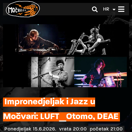
HR
EN
Impronedjeljak i Jazz u
Močvari: LUFT_Otomo, DEAE
Ponedjeljak 15.6.2026.
vrata 20:00
početak 21:00