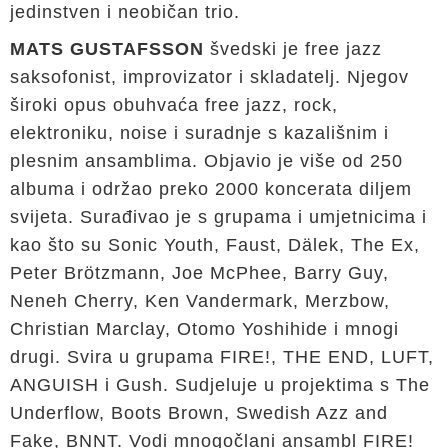
jedinstven i neobičan trio.
MATS GUSTAFSSON
švedski je free jazz
saksofonist, improvizator i skladatelj. Njegov
široki opus obuhvaća free jazz, rock,
elektroniku, noise i suradnje s kazališnim i
plesnim ansamblima. Objavio je više od 250
albuma i održao preko 2000 koncerata diljem
svijeta. Surađivao je s grupama i umjetnicima i
kao što su Sonic Youth, Faust, Dälek, The Ex,
Peter Brötzmann, Joe McPhee, Barry Guy,
Neneh Cherry, Ken Vandermark, Merzbow,
Christian Marclay, Otomo Yoshihide i mnogi
drugi. Svira u grupama FIRE!, THE END, LUFT,
ANGUISH i Gush. Sudjeluje u projektima s The
Underflow, Boots Brown, Swedish Azz and
Fake, BNNT. Vodi mnogočlani ansambl FIRE!