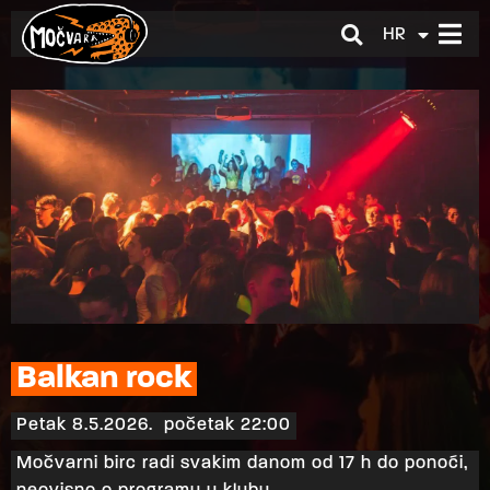
HR
EN
Balkan rock
Petak 8.5.2026.
početak 22:00
Močvarni birc radi svakim danom od 17 h do ponoći,