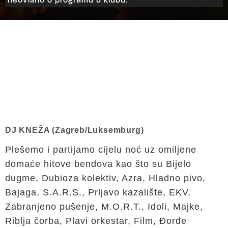
neovisno o programu u klubu.
DJ KNEŽA (Zagreb/Luksemburg)
Plešemo i partijamo cijelu noć uz omiljene
domaće hitove bendova kao što su Bijelo
dugme, Dubioza kolektiv, Azra, Hladno pivo,
Bajaga, S.A.R.S., Prljavo kazalište, EKV,
Zabranjeno pušenje, M.O.R.T., Idoli, Majke,
Riblja čorba, Plavi orkestar, Film, Đorđe