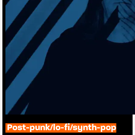
Post-punk/lo-fi/synth-pop