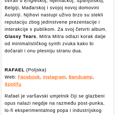
svirali u Engleskoj, Njemačkoj, Španjolskoj,
Belgiji, Mađarskoj i svojoj novoj domovini
Austriji. Njihovi nastupi uživo brzo su stekli
reputaciju zbog jedinstvene prezentacije i
interakcije s publikom. Za svoj četvrti album,
Glassy Tears
, Mitra Mitra odlazi korak dalje
od minimalističkog synth zvuka kako bi
dočarali i onu plesniju stranu dua.
RAFAEL
(Poljska)
Web:
,
,
,
Facebook
Instagram
Bandcamp
Spotify
Rafael je varšavski umjetnik čiji se glazbeni
opus nalazi negdje na razmeđu post-punka,
lo-fi eksperimentalnog popa i industrijskog