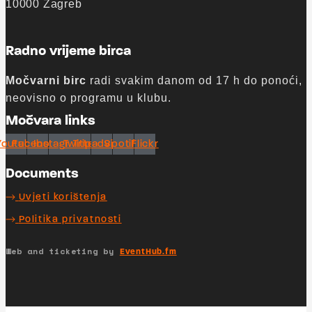
10000 Zagreb
Radno vrijeme birca
Močvarni birc
radi svakim danom od 17 h do ponoći,
neovisno o programu u klubu.
Močvara links
Youtube
Facebook
Instagram
Twitter
Tripadvisor
Spotify
Flickr
Documents
Uvjeti korištenja
Politika privatnosti
Web and ticketing by
EventHub.fm