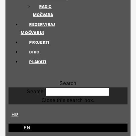
RADIO
MOČVARA
REZERVIRAJ
MOČVARU!
PROJEKTI
BIRC
PLAKATI
Search
Search
Close this search box.
HR
EN