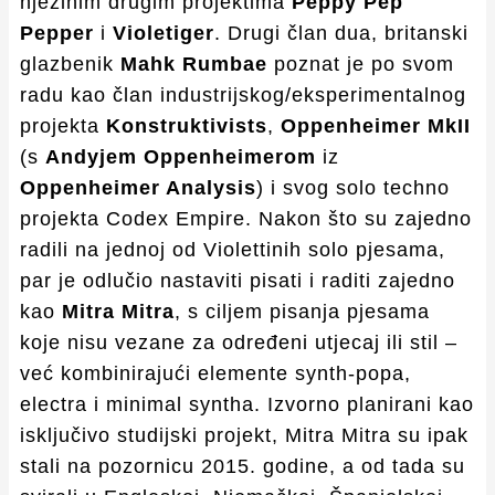
njezinim drugim projektima
Peppy Pep
Pepper
i
Violetiger
. Drugi član dua, britanski
glazbenik
Mahk Rumbae
poznat je po svom
radu kao član industrijskog/eksperimentalnog
projekta
Konstruktivists
,
Oppenheimer MkII
(s
Andyjem Oppenheimerom
iz
Oppenheimer Analysis
) i svog solo techno
projekta Codex Empire. Nakon što su zajedno
radili na jednoj od Violettinih solo pjesama,
par je odlučio nastaviti pisati i raditi zajedno
kao
Mitra Mitra
, s ciljem pisanja pjesama
koje nisu vezane za određeni utjecaj ili stil –
već kombinirajući elemente synth-popa,
electra i minimal syntha. Izvorno planirani kao
isključivo studijski projekt, Mitra Mitra su ipak
stali na pozornicu 2015. godine, a od tada su