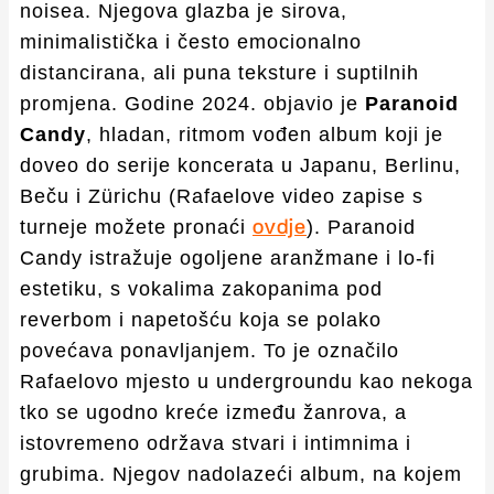
noisea. Njegova glazba je sirova,
minimalistička i često emocionalno
distancirana, ali puna teksture i suptilnih
promjena. Godine 2024. objavio je
Paranoid
Candy
, hladan, ritmom vođen album koji je
doveo do serije koncerata u Japanu, Berlinu,
Beču i Zürichu (Rafaelove video zapise s
turneje možete pronaći
). Paranoid
ovdje
Candy istražuje ogoljene aranžmane i lo-fi
estetiku, s vokalima zakopanima pod
reverbom i napetošću koja se polako
povećava ponavljanjem. To je označilo
Rafaelovo mjesto u undergroundu kao nekoga
tko se ugodno kreće između žanrova, a
istovremeno održava stvari i intimnima i
grubima. Njegov nadolazeći album, na kojem