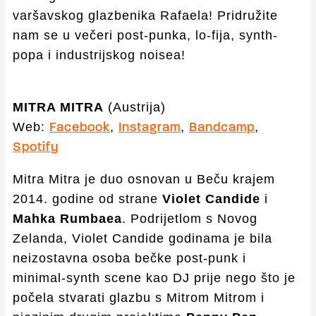
varšavskog glazbenika Rafaela! Pridružite
nam se u večeri post-punka, lo-fija, synth-
popa i industrijskog noisea!
MITRA MITRA
(Austrija)
Web:
,
,
,
Facebook
Instagram
Bandcamp
Spotify
Mitra Mitra je duo osnovan u Beču krajem
2014. godine od strane
Violet Candide
i
Mahka Rumbaea
. Podrijetlom s Novog
Zelanda, Violet Candide godinama je bila
neizostavna osoba bečke post-punk i
minimal-synth scene kao DJ prije nego što je
počela stvarati glazbu s Mitrom Mitrom i