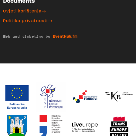
Documents
Uvjeti korištenja
Politika privatnosti
Web and ticketing by
EventHub.fm