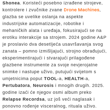
Shonea
. Koristeći posebno izrađene strojeve,
kontrolere i zvučnike zvane
,
Drone Machines
glazba se uvelike oslanja na aspekte
industrijske automatizacije, robotike i
mehaničkih alata i uređaja, fokusirajući se na
erotiku interakcije sa strojem. 2024 godine A&P
je proslavio dva desetljeća usavršavanja svog
zanata – pomno izmišljajući, strojno obrađujući,
eksperimentirajući i stvarajući prilagođene
glazbene instrumente za svoje nevjerojatne
snimke i nastupe uživo, putujući svijetom s
umjetnicima poput
TOOL
-a,
HEALTH
-a,
Pertubatora
,
Neurosis
i mnogih drugih. 2025.
godine izaći će njegov osmi album preko
Relapse Recordsa
, uz još veći naglasak i
ponovno rođenje visceralnog, rituala uživo.