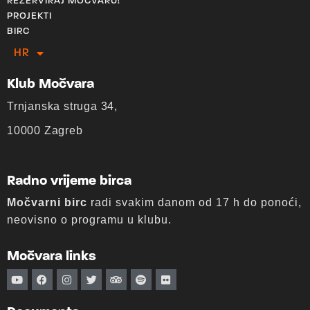
REZERVIRAJ MOČVARU!
PROJEKTI
BIRC
HR
EN
Klub Močvara
Trnjanska struga 34,
10000 Zagreb
Radno vrijeme birca
Močvarni birc
radi svakim danom od 17 h do ponoći,
neovisno o programu u klubu.
Močvara links