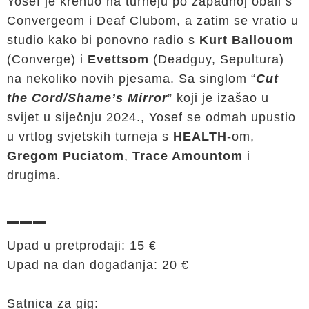
Yosef je krenuo na turneju po zapadnoj obali s
Convergeom i Deaf Clubom, a zatim se vratio u
studio kako bi ponovno radio s
Kurt Ballouom
(Converge) i
Evettsom
(Deadguy, Sepultura)
na nekoliko novih pjesama. Sa singlom “
Cut
the Cord/Shame’s Mirror
” koji je izašao u
svijet u siječnju 2024., Yosef se odmah upustio
u vrtlog svjetskih turneja s
HEALTH
-om,
Gregom Puciatom
,
Trace Amountom
i
drugima.
▬▬▬
Upad u pretprodaji: 15 €
Upad na dan događanja: 20 €
Satnica za gig: