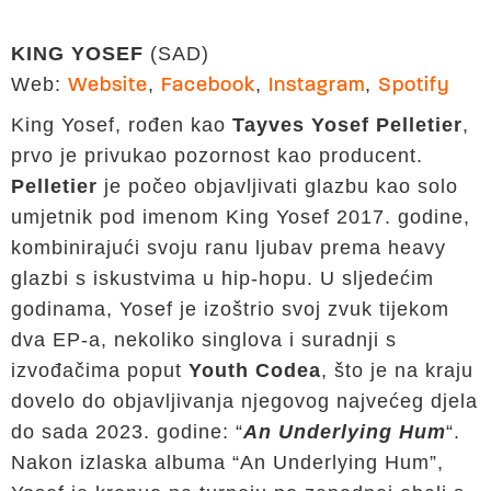
KING YOSEF
(SAD)
Web:
,
,
,
Website
Facebook
Instagram
Spotify
King Yosef, rođen kao
Tayves Yosef Pelletier
,
prvo je privukao pozornost kao producent.
Pelletier
je počeo objavljivati glazbu kao solo
umjetnik pod imenom King Yosef 2017. godine,
kombinirajući svoju ranu ljubav prema heavy
glazbi s iskustvima u hip-hopu. U sljedećim
godinama, Yosef je izoštrio svoj zvuk tijekom
dva EP-a, nekoliko singlova i suradnji s
izvođačima poput
Youth Codea
, što je na kraju
dovelo do objavljivanja njegovog najvećeg djela
do sada 2023. godine: “
An Underlying Hum
“.
Nakon izlaska albuma “An Underlying Hum”,