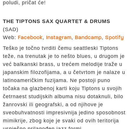
poludi, pričat će!
THE TIPTONS SAX QUARTET & DRUMS
(SAD)
Web:
,
,
,
Facebook
Instagram
Bandcamp
Spotify
Teško je točno tvrditi čemu seattleski Tiptons
teže, na trenutak je to nešto blues, u drugom je
već balkanski brass, u trećem melodije traže u
japanskim filozofijama, a u četvrtom je nalaze u
latinoameričkim fuzijama. Ne postoji puno
točaka na glazbenoj karti koju Tiptons u svojih
četrnaest studijskih albuma nisu dotaknuli, bilo
žanrovski ili geografski, a od njihove je
sveobuhvatnosti impresivnija jedino sposobnost
mimikrije, zbog koje je svaki od ovih teritorija
uspješno prilagođen jazz formi.