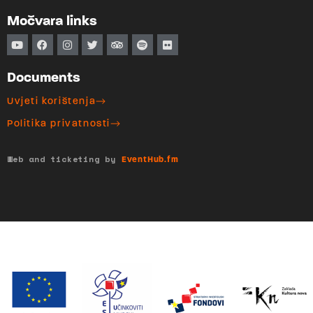
Močvara links
Documents
Uvjeti korištenja
Politika privatnosti
Web and ticketing by
EventHub.fm