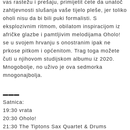
vas rastežu i prešaju, primijetit ćete da unatoč
zahtjevnosti slušanja vaše tijelo pleše, jer toliko
oholi nisu da bi bili puki formalisti. S
eksplozivnim ritmom, obilatom inspiracijom iz
afričke glazbe i pamtljivim melodijama Oholo!
se u svojem hrvanju s onostranim ipak ne
prkose pitkom i općenitom. Trag toga možete
čuti u njihovom studijskom albumu iz 2020.
Mnogobolje, no uživo je ova sedmorka
mnogonajbolja.
▬▬▬
Satnica:
19:30 vrata
20:30 Oholo!
21:30 The Tiptons Sax Quartet & Drums