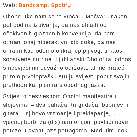
Web:
,
Bandcamp
Spotify
Ohoho, tko nam se to vraća u Močvaru nakon
pet godina izbivanja; da nas ohladi od
očekivanih glazbenih konvencija, da nam
othrani onaj hiperaktivni dio duše, da nas
ohrabri kad odemo onkraj opipljivog, u kaos
sopstvene nutrine. Ljubljanski Oholo! taj odnos
s nesvjesnim odvažno održava, ali ne prateći
pritom prvoloptašku struju svijesti poput svojih
prethodnika, pionira slobodnog jazza.
Svijest o nesvjesnom Oholo! manifestira u
slojevima – dva puhača, tri gudača, bubnjevi i
gitara – njihovo vrzmanje i preklapanje, u
vječnoj borbi za (dis)harmonijom povlači nove
poteze u avant jazz potragama. Međutim, dok